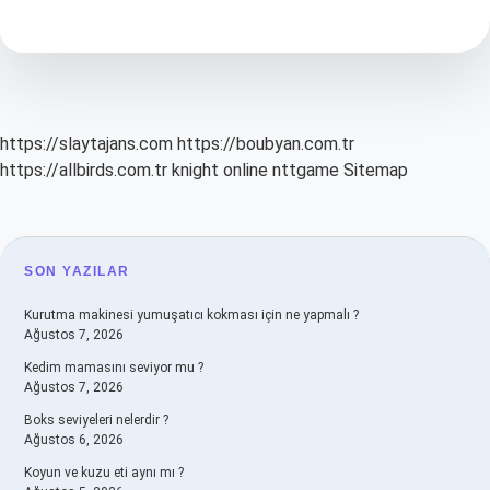
Deneme
Üyeliği
Ücretsiz
Mi
https://slaytajans.com
https://boubyan.com.tr
https://allbirds.com.tr
knight online
nttgame
Sitemap
SIDEBAR
SON YAZILAR
Kurutma makinesi yumuşatıcı kokması için ne yapmalı ?
Ağustos 7, 2026
Kedim mamasını seviyor mu ?
Ağustos 7, 2026
Boks seviyeleri nelerdir ?
Ağustos 6, 2026
Koyun ve kuzu eti aynı mı ?