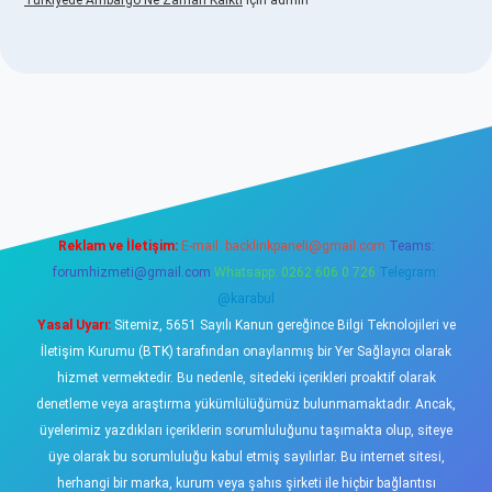
Türkiyede Ambargo Ne Zaman Kalktı
için
admin
asino
Reklam ve İletişim:
E-mail:
backlinkpaneli@gmail.com
Teams:
forumhizmeti@gmail.com
Whatsapp: 0262 606 0 726
Telegram:
@karabul
Yasal Uyarı:
Sitemiz, 5651 Sayılı Kanun gereğince Bilgi Teknolojileri ve
İletişim Kurumu (BTK) tarafından onaylanmış bir Yer Sağlayıcı olarak
hizmet vermektedir. Bu nedenle, sitedeki içerikleri proaktif olarak
denetleme veya araştırma yükümlülüğümüz bulunmamaktadır. Ancak,
üyelerimiz yazdıkları içeriklerin sorumluluğunu taşımakta olup, siteye
üye olarak bu sorumluluğu kabul etmiş sayılırlar. Bu internet sitesi,
herhangi bir marka, kurum veya şahıs şirketi ile hiçbir bağlantısı