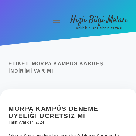
Hızlı Bilgi Molası
menüyü
aç
Anlık bilgilerle zihnini tazele!
Anasayfa
Gizlilik Politikası
ETIKET:
MORPA KAMPÜS KARDEŞ
Yasal Uyarı
İNDIRIMI VAR MI
Hakkımızda
MORPA KAMPÜS DENEME
ÜYELIĞI ÜCRETSIZ MI
Tarih: Aralık 14, 2024
Morpa Kampüsü kimlere ücretsiz? Morpa Kampüs’te