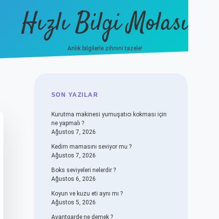
Hızlı Bilgi Molası
Anlık bilgilerle zihnini tazele!
vdcasino
SIDEBAR
SON YAZILAR
Kurutma makinesi yumuşatıcı kokması için
ne yapmalı ?
Ağustos 7, 2026
Kedim mamasını seviyor mu ?
Ağustos 7, 2026
Boks seviyeleri nelerdir ?
Ağustos 6, 2026
Koyun ve kuzu eti aynı mı ?
Ağustos 5, 2026
Avantgarde ne demek ?