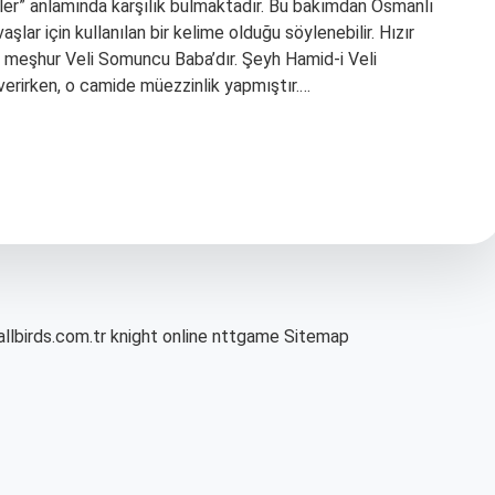
ihler” anlamında karşılık bulmaktadır. Bu bakımdan Osmanlı
ar için kullanılan bir kelime olduğu söylenebilir. Hızır
şi meşhur Veli Somuncu Baba’dır. Şeyh Hamid-i Veli
verirken, o camide müezzinlik yapmıştır.…
allbirds.com.tr
knight online
nttgame
Sitemap