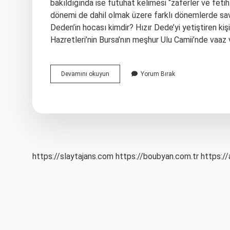
bakıldığında ise futuhat kelimesi “zaferler ve fet
dönemi de dahil olmak üzere farklı dönemlerde savaşl
Deden’in hocası kimdir? Hızır Dede’yi yetiştiren ki
Hazretleri’nin Bursa’nın meşhur Ulu Camii’nde vaaz 
Teferrüç
Devamını okuyun
Yorum Bırak
Ne
Demek
Osmanlica
https://slaytajans.com
https://boubyan.com.tr
https://