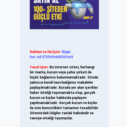
Reklam ve İletişim:
Skype:
live:.cid.575569c608265c69
Yasal Uyarı:
Bu internet sitesi, herhangi
bir marka, kurum veya şahıs şirketi ile
hiçbir bağlantısı bulunmamaktadır. Sitede
yalnızca kendi hazırladığımız makaleler
paylaşılmaktadır. Burada yer alan içerikler
haber niteliği taşımamakta olup, gerçek
kurum ve kişiler hakkında paylaşım
yapılmamaktadır. Gerçek kurum ve kişiler
ile isim benzerlikleri tamamen tesadüfidir.
Sitemizdeki bilgiler taslak halindedir ve
tavsiye niteliği taşımazlar.