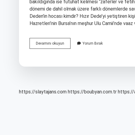
bakıldığında ise futuhat kelimesi “zaferler ve fet
dönemi de dahil olmak üzere farklı dönemlerde savaşl
Deden’in hocası kimdir? Hızır Dede’yi yetiştiren ki
Hazretleri’nin Bursa’nın meşhur Ulu Camii’nde vaaz 
Teferrüç
Devamını okuyun
Yorum Bırak
Ne
Demek
Osmanlica
https://slaytajans.com
https://boubyan.com.tr
https://