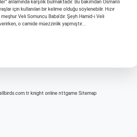
ihler” anlamında karşılık bulmaktadır. Bu bakımdan Osmanlı
ar için kullanılan bir kelime olduğu söylenebilir. Hızır
şi meşhur Veli Somuncu Baba’dır. Şeyh Hamid-i Veli
verirken, o camide müezzinlik yapmıştır.…
allbirds.com.tr
knight online
nttgame
Sitemap