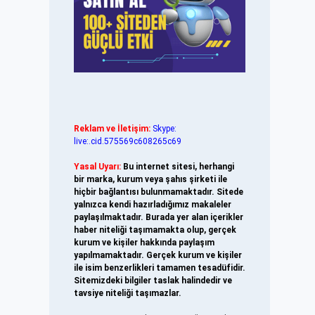
Reklam ve İletişim:
Skype:
live:.cid.575569c608265c69
Yasal Uyarı:
Bu internet sitesi, herhangi
bir marka, kurum veya şahıs şirketi ile
hiçbir bağlantısı bulunmamaktadır. Sitede
yalnızca kendi hazırladığımız makaleler
paylaşılmaktadır. Burada yer alan içerikler
haber niteliği taşımamakta olup, gerçek
kurum ve kişiler hakkında paylaşım
yapılmamaktadır. Gerçek kurum ve kişiler
ile isim benzerlikleri tamamen tesadüfidir.
Sitemizdeki bilgiler taslak halindedir ve
tavsiye niteliği taşımazlar.