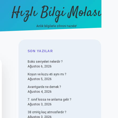
Hızlı Bilgi Molası
Anlık bilgilerle zihnini tazele!
vdcasino
SIDEBAR
SON YAZILAR
Boks seviyeleri nelerdir ?
Ağustos 6, 2026
Koyun ve kuzu eti aynı mı ?
Ağustos 5, 2026
Avantgarde ne demek ?
Ağustos 4, 2026
7. sınıf kıssa ne anlama gelir ?
Ağustos 3, 2026
38 cmHg kaç atmosferdir ?
Ağustos 3, 2026