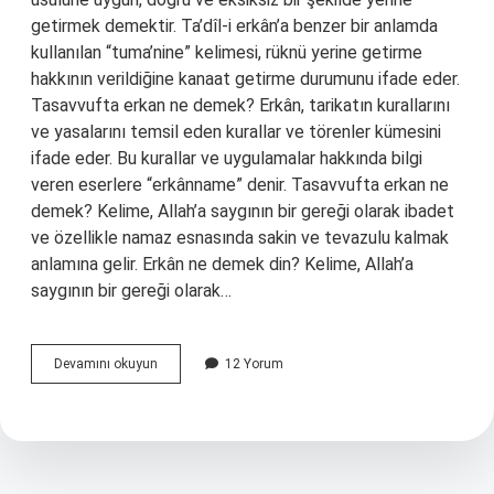
getirmek demektir. Ta’dîl-i erkân’a benzer bir anlamda
kullanılan “tuma’nine” kelimesi, rüknü yerine getirme
hakkının verildiğine kanaat getirme durumunu ifade eder.
Tasavvufta erkan ne demek? Erkân, tarikatın kurallarını
ve yasalarını temsil eden kurallar ve törenler kümesini
ifade eder. Bu kurallar ve uygulamalar hakkında bilgi
veren eserlere “erkânname” denir. Tasavvufta erkan ne
demek? Kelime, Allah’a saygının bir gereği olarak ibadet
ve özellikle namaz esnasında sakin ve tevazulu kalmak
anlamına gelir. Erkân ne demek din? Kelime, Allah’a
saygının bir gereği olarak…
Takdiri
Devamını okuyun
12 Yorum
Erkan
Ne
Demek