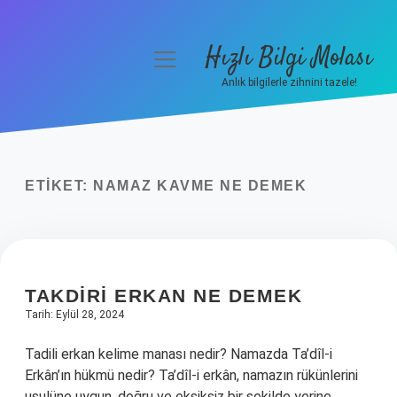
Hızlı Bilgi Molası
menüyü
aç
Anlık bilgilerle zihnini tazele!
Anasayfa
Gizlilik Politikası
ETIKET:
NAMAZ KAVME NE DEMEK
Yasal Uyarı
Hakkımızda
TAKDIRI ERKAN NE DEMEK
Tarih: Eylül 28, 2024
Tadili erkan kelime manası nedir? Namazda Ta’dîl-i
Erkân’ın hükmü nedir? Ta’dîl-i erkân, namazın rükünlerini
usulüne uygun, doğru ve eksiksiz bir şekilde yerine