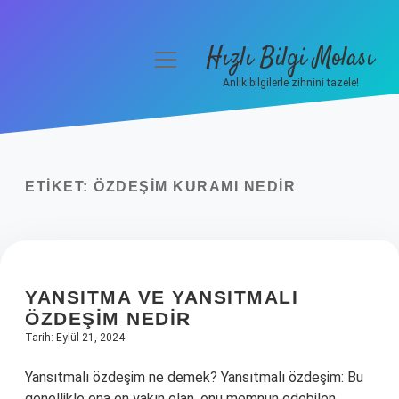
Hızlı Bilgi Molası
menüyü
aç
Anlık bilgilerle zihnini tazele!
Anasayfa
Gizlilik Politikası
ETIKET:
ÖZDEŞIM KURAMI NEDIR
Yasal Uyarı
Hakkımızda
YANSITMA VE YANSITMALI
ÖZDEŞIM NEDIR
Tarih: Eylül 21, 2024
Yansıtmalı özdeşim ne demek? Yansıtmalı özdeşim: Bu
genellikle ona en yakın olan, onu memnun edebilen,