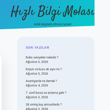
Hızlı Bilgi Molası
Anlık bilgilerle zihnini tazele!
vdcasino
SIDEBAR
SON YAZILAR
Boks seviyeleri nelerdir ?
Ağustos 6, 2026
Koyun ve kuzu eti aynı mı ?
Ağustos 5, 2026
Avantgarde ne demek ?
Ağustos 4, 2026
7. sınıf kıssa ne anlama gelir ?
Ağustos 3, 2026
38 cmHg kaç atmosferdir ?
Ağustos 3, 2026