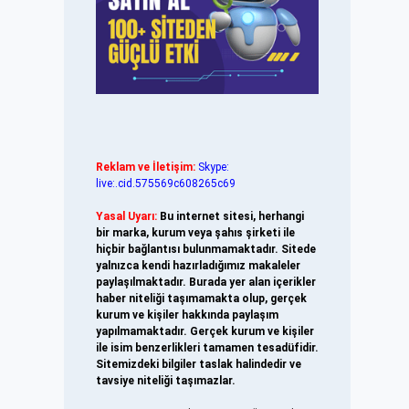
Reklam ve İletişim:
Skype:
live:.cid.575569c608265c69
Yasal Uyarı:
Bu internet sitesi, herhangi
bir marka, kurum veya şahıs şirketi ile
hiçbir bağlantısı bulunmamaktadır. Sitede
yalnızca kendi hazırladığımız makaleler
paylaşılmaktadır. Burada yer alan içerikler
haber niteliği taşımamakta olup, gerçek
kurum ve kişiler hakkında paylaşım
yapılmamaktadır. Gerçek kurum ve kişiler
ile isim benzerlikleri tamamen tesadüfidir.
Sitemizdeki bilgiler taslak halindedir ve
tavsiye niteliği taşımazlar.