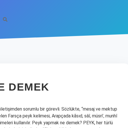
E DEMEK
 iletişimden sorumlu bir görevli. Sözlükte, “mesaj ve mektup
elen Farsça peyk kelimesi, Arapçada kāsıd, sâî, müsri’, munhî
limeleri kullanılır. Peyk yapmak ne demek? PEYK, her türlü