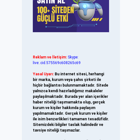
Reklam ve İletişim:
Skype:
live:.cid.575569c608265c69
Yasal Uyarı:
Bu internet sitesi, herhangi
bir marka, kurum veya şahıs şirketi ile
hiçbir bağlantısı bulunmamaktadır. Sitede
yalnızca kendi hazırladığımız makaleler
paylaşılmaktadır. Burada yer alan içerikler
haber niteliği taşımamakta olup, gerçek
kurum ve kişiler hakkında paylaşım
yapılmamaktadır. Gerçek kurum ve kişiler
ile isim benzerlikleri tamamen tesadüfidir.
Sitemizdeki bilgiler taslak halindedir ve
tavsiye niteliği taşımazlar.