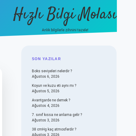
Hızlı Bilgi Molası
Anlık bilgilerle zihnini tazele!
vdcasino
SIDEBAR
SON YAZILAR
Boks seviyeleri nelerdir ?
Ağustos 6, 2026
Koyun ve kuzu eti aynı mı ?
Ağustos 5, 2026
Avantgarde ne demek ?
Ağustos 4, 2026
7. sınıf kıssa ne anlama gelir ?
Ağustos 3, 2026
38 cmHg kaç atmosferdir ?
Ağustos 3, 2026