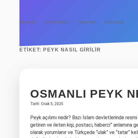
Anasayfa
Gizlilik Politikası
Yasal Uyarı
Hakkımızda
ETIKET:
PEYK NASIL GIRILIR
OSMANLI PEYK N
Tarih: Ocak 5, 2025
Peyk açılımı nedir? Bazı İslam devletlerinde resmi
getiren ve ileten kişi, postacı, haberci” anlamına g
olarak yorumlanır ve Türkçede “ulak” ve “tatar” ke