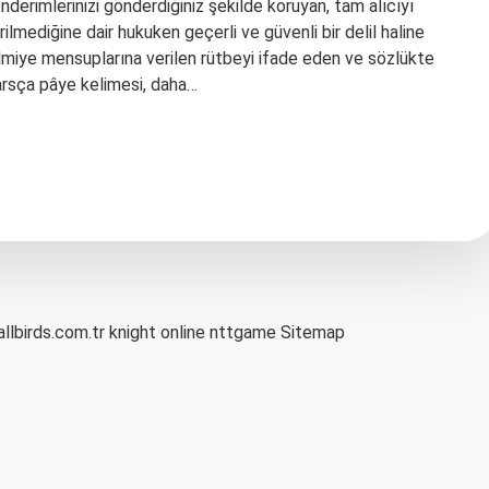
önderimlerinizi gönderdiğiniz şekilde koruyan, tam alıcıyı
irilmediğine dair hukuken geçerli ve güvenli bir delil haline
lmiye mensuplarına verilen rütbeyi ifade eden ve sözlükte
arsça pâye kelimesi, daha…
allbirds.com.tr
knight online
nttgame
Sitemap