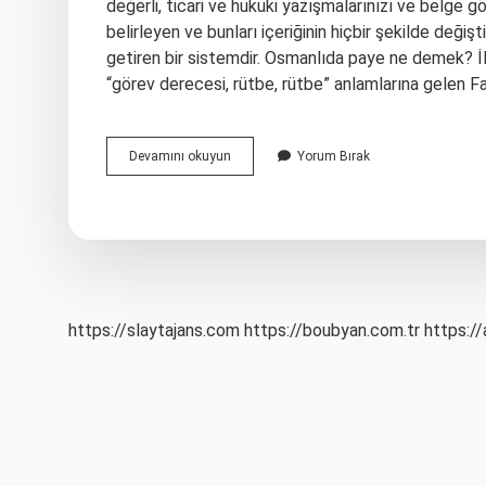
değerli, ticari ve hukuki yazışmalarınızı ve belge g
belirleyen ve bunları içeriğinin hiçbir şekilde değişt
getiren bir sistemdir. Osmanlıda paye ne demek? İ
“görev derecesi, rütbe, rütbe” anlamlarına gelen F
Osmanlı
Devamını okuyun
Yorum Bırak
Peyk
Ne
Demek
https://slaytajans.com
https://boubyan.com.tr
https://