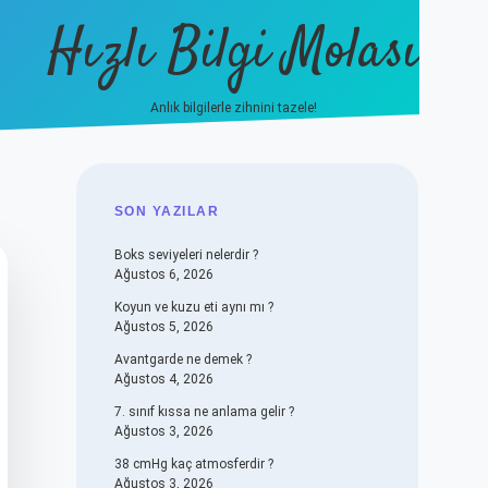
Hızlı Bilgi Molası
Anlık bilgilerle zihnini tazele!
vdcasino
SIDEBAR
SON YAZILAR
Boks seviyeleri nelerdir ?
Ağustos 6, 2026
Koyun ve kuzu eti aynı mı ?
Ağustos 5, 2026
Avantgarde ne demek ?
Ağustos 4, 2026
7. sınıf kıssa ne anlama gelir ?
Ağustos 3, 2026
38 cmHg kaç atmosferdir ?
Ağustos 3, 2026