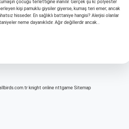
umaşın çocuğu terlettiğine inanılır. Gerçek şu ki: polyester
rleyen kişi pamuklu giysiler giyerse, kumaş teri emer; ancak
tsız hisseder. En sağlıklı battaniye hangisi? Alerjisi olanlar
taniyeler neme dayanıklıdır. Ağır değillerdir ancak…
allbirds.com.tr
knight online
nttgame
Sitemap