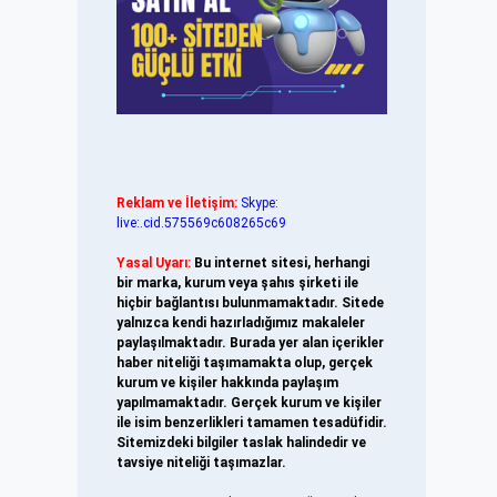
Reklam ve İletişim:
Skype:
live:.cid.575569c608265c69
Yasal Uyarı:
Bu internet sitesi, herhangi
bir marka, kurum veya şahıs şirketi ile
hiçbir bağlantısı bulunmamaktadır. Sitede
yalnızca kendi hazırladığımız makaleler
paylaşılmaktadır. Burada yer alan içerikler
haber niteliği taşımamakta olup, gerçek
kurum ve kişiler hakkında paylaşım
yapılmamaktadır. Gerçek kurum ve kişiler
ile isim benzerlikleri tamamen tesadüfidir.
Sitemizdeki bilgiler taslak halindedir ve
tavsiye niteliği taşımazlar.