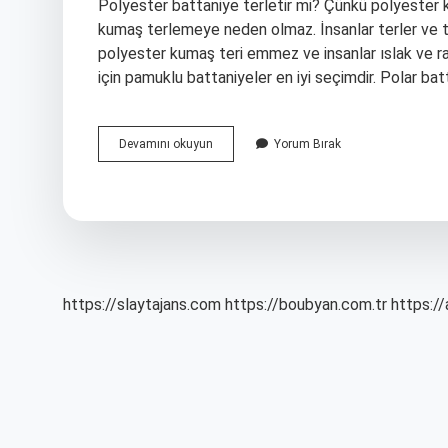
Polyester battaniye terletir mi? Çünkü polyester k
kumaş terlemeye neden olmaz. İnsanlar terler ve te
polyester kumaş teri emmez ve insanlar ıslak ve raha
için pamuklu battaniyeler en iyi seçimdir. Polar bat
Polyester
Devamını okuyun
Yorum Bırak
Battaniye
Nasıl
Olur
https://slaytajans.com
https://boubyan.com.tr
https://