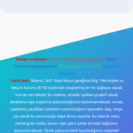
sino
Reklam ve İletişim:
E-mail:
backlinkpaneli@gmail.com
Teams:
forumhizmeti@gmail.com
Whatsapp: 0262 606 0 726
Telegram:
@karabul
Yasal Uyarı:
Sitemiz, 5651 Sayılı Kanun gereğince Bilgi Teknolojileri ve
İletişim Kurumu (BTK) tarafından onaylanmış bir Yer Sağlayıcı olarak
hizmet vermektedir. Bu nedenle, sitedeki içerikleri proaktif olarak
denetleme veya araştırma yükümlülüğümüz bulunmamaktadır. Ancak,
üyelerimiz yazdıkları içeriklerin sorumluluğunu taşımakta olup, siteye
üye olarak bu sorumluluğu kabul etmiş sayılırlar. Bu internet sitesi,
herhangi bir marka, kurum veya şahıs şirketi ile hiçbir bağlantısı
bulunmamaktadır. Sitede yalnızca kendi hazırladığımız makaleler