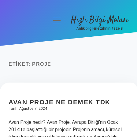
Hızlı Bilgi Molası
menüyü
aç
Anlık bilgilerle zihnini tazele!
Anasayfa
Gizlilik Politikası
ETIKET:
PROJE
Yasal Uyarı
Hakkımızda
AVAN PROJE NE DEMEK TDK
Tarih: Ağustos 7, 2024
Avan Proje nedir? Avan Proje, Avrupa Birliği’nin Ocak
2014’te başlattığı bir projedir. Projenin amacı, küresel
iklim değişikliğinin etkilerini azaltmak ve Avrupa’daki