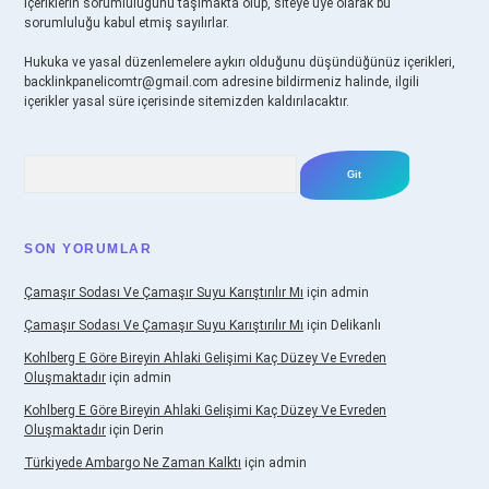
içeriklerin sorumluluğunu taşımakta olup, siteye üye olarak bu
sorumluluğu kabul etmiş sayılırlar.
Hukuka ve yasal düzenlemelere aykırı olduğunu düşündüğünüz içerikleri,
backlinkpanelicomtr@gmail.com
adresine bildirmeniz halinde, ilgili
içerikler yasal süre içerisinde sitemizden kaldırılacaktır.
Arama
SON YORUMLAR
Çamaşır Sodası Ve Çamaşır Suyu Karıştırılır Mı
için
admin
Çamaşır Sodası Ve Çamaşır Suyu Karıştırılır Mı
için
Delikanlı
Kohlberg E Göre Bireyin Ahlaki Gelişimi Kaç Düzey Ve Evreden
Oluşmaktadır
için
admin
Kohlberg E Göre Bireyin Ahlaki Gelişimi Kaç Düzey Ve Evreden
Oluşmaktadır
için
Derin
Türkiyede Ambargo Ne Zaman Kalktı
için
admin