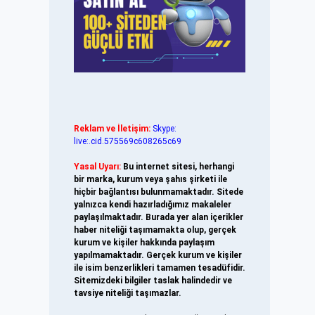
Reklam ve İletişim:
Skype:
live:.cid.575569c608265c69
Yasal Uyarı:
Bu internet sitesi, herhangi
bir marka, kurum veya şahıs şirketi ile
hiçbir bağlantısı bulunmamaktadır. Sitede
yalnızca kendi hazırladığımız makaleler
paylaşılmaktadır. Burada yer alan içerikler
haber niteliği taşımamakta olup, gerçek
kurum ve kişiler hakkında paylaşım
yapılmamaktadır. Gerçek kurum ve kişiler
ile isim benzerlikleri tamamen tesadüfidir.
Sitemizdeki bilgiler taslak halindedir ve
tavsiye niteliği taşımazlar.