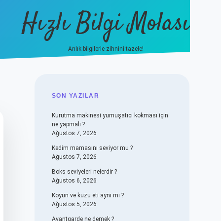
Hızlı Bilgi Molası
Anlık bilgilerle zihnini tazele!
vdcasino
SIDEBAR
SON YAZILAR
Kurutma makinesi yumuşatıcı kokması için
ne yapmalı ?
Ağustos 7, 2026
Kedim mamasını seviyor mu ?
Ağustos 7, 2026
Boks seviyeleri nelerdir ?
Ağustos 6, 2026
Koyun ve kuzu eti aynı mı ?
Ağustos 5, 2026
Avantgarde ne demek ?