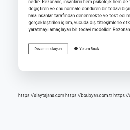
nedir? Rezonans, insanların hem psikolojik hem de fiz
değiştiren ve onu normale döndüren bir tedavi biç
hala insanlar tarafından denenmekte ve test edilm
gerçekleştirilen işlem, vücuda dış titreşimlerle et
yaratmayı amaçlayan bir tedavi modelidir. Rezonans
Rezonans
Devamını okuyun
Yorum Bırak
Nedir
Insan
https://slaytajans.com
https://boubyan.com.tr
https://