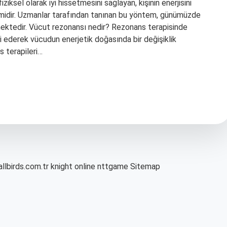
iksel olarak iyi hissetmesini sağlayan, kişinin enerjisini
imidir. Uzmanlar tarafından tanınan bu yöntem, günümüzde
ektedir. Vücut rezonansı nedir? Rezonans terapisinde
ki ederek vücudun enerjetik doğasında bir değişiklik
 terapileri…
allbirds.com.tr
knight online
nttgame
Sitemap