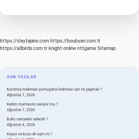
için
önemi
nedir
https://slaytajans.com
https://boubyan.com.tr
https://allbirds.com.tr
knight online
nttgame
Sitemap
SIDEBAR
SON YAZILAR
Kurutma makinesi yumuşatıcı kokması için ne yapmalı ?
Ağustos 7, 2026
Kedim mamasını seviyor mu ?
Ağustos 7, 2026
Boks seviyeleri nelerdir ?
Ağustos 6, 2026
Koyun ve kuzu eti aynı mı ?