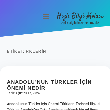
Hızlı Bilgi Molası
menüyü
aç
Anlık bilgilerle zihnini tazele!
Anasayfa
Gizlilik Politikası
ETIKET:
RKLERIN
Yasal Uyarı
Hakkımızda
ANADOLU’NUN TÜRKLER IÇIN
ÖNEMI NEDIR
Tarih: Ağustos 17, 2024
Anadolu’nun Türkler için Önemi Türklerin Tarihsel İlişkisi
Türkler, Anadolu’ya Orta Asya’dan yaklaşık bin yıl önce