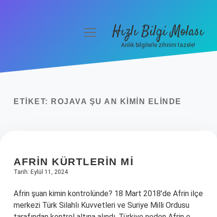
Hızlı Bilgi Molası
menüyü
aç
Anlık bilgilerle zihnini tazele!
Anasayfa
Gizlilik Politikası
ETIKET:
ROJAVA ŞU AN KIMIN ELINDE
Yasal Uyarı
Hakkımızda
AFRIN KÜRTLERIN MI
Tarih: Eylül 11, 2024
Afrin şuan kimin kontrolünde? 18 Mart 2018’de Afrin ilçe
merkezi Türk Silahlı Kuvvetleri ve Suriye Milli Ordusu
tarafından kontrol altına alındı. Türkiye neden Afrin e