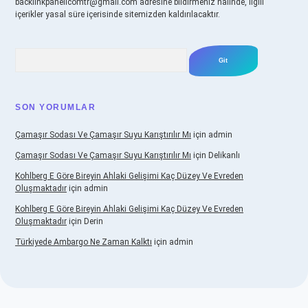
backlinkpanelicomtr@gmail.com
adresine bildirmeniz halinde, ilgili
içerikler yasal süre içerisinde sitemizden kaldırılacaktır.
Arama
SON YORUMLAR
Çamaşır Sodası Ve Çamaşır Suyu Karıştırılır Mı
için
admin
Çamaşır Sodası Ve Çamaşır Suyu Karıştırılır Mı
için
Delikanlı
Kohlberg E Göre Bireyin Ahlaki Gelişimi Kaç Düzey Ve Evreden
Oluşmaktadır
için
admin
Kohlberg E Göre Bireyin Ahlaki Gelişimi Kaç Düzey Ve Evreden
Oluşmaktadır
için
Derin
Türkiyede Ambargo Ne Zaman Kalktı
için
admin