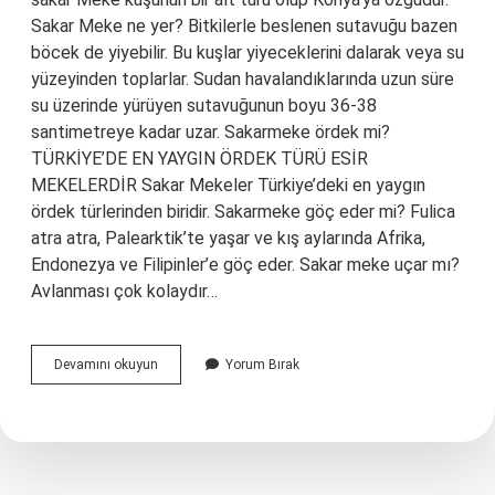
Sakar Meke ne yer? Bitkilerle beslenen sutavuğu bazen
böcek de yiyebilir. Bu kuşlar yiyeceklerini dalarak veya su
yüzeyinden toplarlar. Sudan havalandıklarında uzun süre
su üzerinde yürüyen sutavuğunun boyu 36-38
santimetreye kadar uzar. Sakarmeke ördek mi?
TÜRKİYE’DE EN YAYGIN ÖRDEK TÜRÜ ESİR
MEKELERDİR Sakar Mekeler Türkiye’deki en yaygın
ördek türlerinden biridir. Sakarmeke göç eder mi? Fulica
atra atra, Palearktik’te yaşar ve kış aylarında Afrika,
Endonezya ve Filipinler’e göç eder. Sakar meke uçar mı?
Avlanması çok kolaydır…
Sakarmeke
Devamını okuyun
Yorum Bırak
Nerede
Bulunur