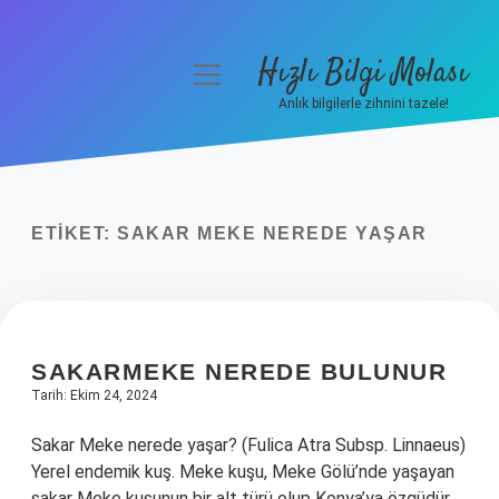
Hızlı Bilgi Molası
menüyü
aç
Anlık bilgilerle zihnini tazele!
Anasayfa
Gizlilik Politikası
ETIKET:
SAKAR MEKE NEREDE YAŞAR
Yasal Uyarı
Hakkımızda
SAKARMEKE NEREDE BULUNUR
Tarih: Ekim 24, 2024
Sakar Meke nerede yaşar? (Fulica Atra Subsp. Linnaeus)
Yerel endemik kuş. Meke kuşu, Meke Gölü’nde yaşayan
sakar Meke kuşunun bir alt türü olup Konya’ya özgüdür.