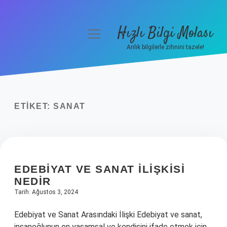
Hızlı Bilgi Molası
menüyü
aç
Anlık bilgilerle zihnini tazele!
Anasayfa
Gizlilik Politikası
ETIKET:
SANAT
Yasal Uyarı
Hakkımızda
EDEBIYAT VE SANAT ILIŞKISI
NEDIR
Tarih: Ağustos 3, 2024
Edebiyat ve Sanat Arasındaki İlişki Edebiyat ve sanat,
insanoğlunun en yaşamsal ve kendisini ifade etmek için