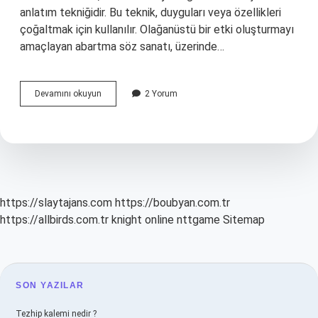
anlatım tekniğidir. Bu teknik, duyguları veya özellikleri
çoğaltmak için kullanılır. Olağanüstü bir etki oluşturmayı
amaçlayan abartma söz sanatı, üzerinde…
Abartma
Devamını okuyun
2 Yorum
söz
sanatı
nedir
https://slaytajans.com
https://boubyan.com.tr
https://allbirds.com.tr
knight online
nttgame
Sitemap
SIDEBAR
SON YAZILAR
Tezhip kalemi nedir ?