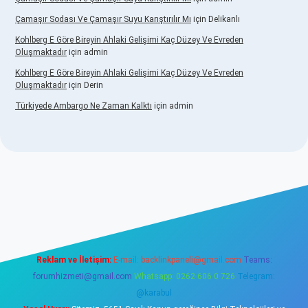
Çamaşır Sodası Ve Çamaşır Suyu Karıştırılır Mı
için
Delikanlı
Kohlberg E Göre Bireyin Ahlaki Gelişimi Kaç Düzey Ve Evreden
Oluşmaktadır
için
admin
Kohlberg E Göre Bireyin Ahlaki Gelişimi Kaç Düzey Ve Evreden
Oluşmaktadır
için
Derin
Türkiyede Ambargo Ne Zaman Kalktı
için
admin
no
Reklam ve İletişim:
E-mail:
backlinkpaneli@gmail.com
Teams:
forumhizmeti@gmail.com
Whatsapp: 0262 606 0 726
Telegram:
@karabul