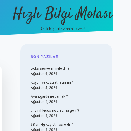
Hızlı Bilgi Molası
Anlık bilgilerle zihnini tazele!
vdcasino
SIDEBAR
SON YAZILAR
Boks seviyeleri nelerdir ?
Ağustos 6, 2026
Koyun ve kuzu eti aynı mı ?
Ağustos 5, 2026
Avantgarde ne demek ?
Ağustos 4, 2026
7. sınıf kıssa ne anlama gelir ?
Ağustos 3, 2026
38 cmHg kaç atmosferdir ?
Ağustos 3, 2026