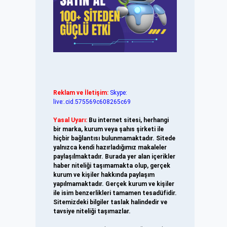
Reklam ve İletişim:
Skype:
live:.cid.575569c608265c69
Yasal Uyarı:
Bu internet sitesi, herhangi
bir marka, kurum veya şahıs şirketi ile
hiçbir bağlantısı bulunmamaktadır. Sitede
yalnızca kendi hazırladığımız makaleler
paylaşılmaktadır. Burada yer alan içerikler
haber niteliği taşımamakta olup, gerçek
kurum ve kişiler hakkında paylaşım
yapılmamaktadır. Gerçek kurum ve kişiler
ile isim benzerlikleri tamamen tesadüfidir.
Sitemizdeki bilgiler taslak halindedir ve
tavsiye niteliği taşımazlar.