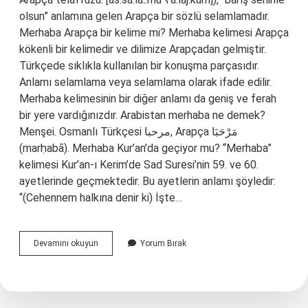
olsun” anlamına gelen Arapça bir sözlü selamlamadır.
Merhaba Arapça bir kelime mi? Merhaba kelimesi Arapça
kökenli bir kelimedir ve dilimize Arapçadan gelmiştir.
Türkçede sıklıkla kullanılan bir konuşma parçasıdır.
Anlamı selamlama veya selamlama olarak ifade edilir.
Merhaba kelimesinin bir diğer anlamı da geniş ve ferah
bir yere vardığınızdır. Arabistan merhaba ne demek?
Menşei. Osmanlı Türkçesi مرحبا‎, Arapça مَرْحَبَا‎
(marḥabā). Merhaba Kur’an’da geçiyor mu? “Merhaba”
kelimesi Kur’an-ı Kerim’de Sad Suresi’nin 59. ve 60.
ayetlerinde geçmektedir. Bu ayetlerin anlamı şöyledir:
“(Cehennem halkına denir ki) İşte…
Araplar
Devamını okuyun
Yorum Bırak
Merhaba
Der
Mi