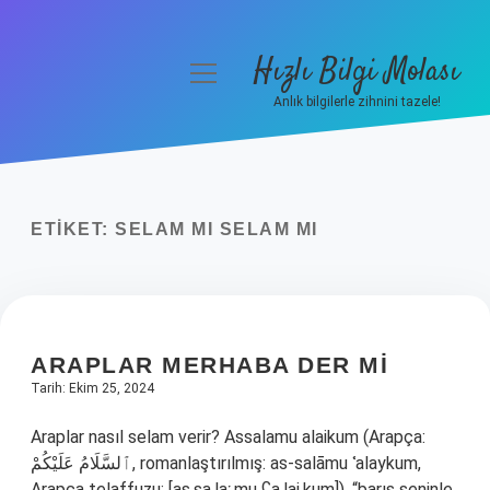
Hızlı Bilgi Molası
menüyü
aç
Anlık bilgilerle zihnini tazele!
Anasayfa
Gizlilik Politikası
ETIKET:
SELAM MI SELAM MI
Yasal Uyarı
Hakkımızda
ARAPLAR MERHABA DER MI
Tarih: Ekim 25, 2024
Araplar nasıl selam verir? Assalamu alaikum (Arapça:
ٱلسَّلَامُ عَلَيْكُمْ‎, romanlaştırılmış: as-salāmu ʿalaykum,
Arapça telaffuzu: [as.sa.laː.mu ʕa.laj.kum]), “barış seninle