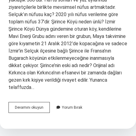
ziyaretçilerle birlikte mevsimsel nüfus artmaktadır.
Selçuk’ın nüfusu kaç? 2020 yılı nüfus verilerine göre
toplam nüfus 37’dir. Şirince Köyü neden ünlü? İzmir
Şirince Köyü Dünya gündemine oturan köy, kendilerine
Mavi Enerji Grubu adını veren bir grubun, Maya takvimine
göre kıyametin 21 Aralık 2012’de kopacağına ve sadece
İzmir’in Selçuk ilçesine bağlı Şirince ile Fransa’nın
Bugarach köyünün etkilenmeyeceğine inanmasıyla
dikkat çekiyor. Şirince’nin eski adı nedir? Orijinal adı
Kırkınca olan Kırkınca’nın efsanevi bir zamanda dağları
gezen kırk kişiye verildiği rivayet edilir. Yunanca
telaffuzda…
Şirince
Devamını okuyun
Yorum Bırak
Nüfusu
Kaç