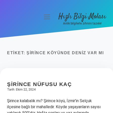
Hızlı Bilgi Molası
menüyü
aç
Anlık bilgilerle zihnini tazele!
Anasayfa
Gizlilik Politikası
ETIKET:
ŞIRINCE KÖYÜNDE DENIZ VAR MI
Yasal Uyarı
Hakkımızda
ŞIRINCE NÜFUSU KAÇ
Tarih: Ekim 22, 2024
Şirince kalabalık mı? Şirince köyü, İzmir’in Selçuk
ilçesine bağlı bir mahalledir. Köyde yaşayanların sayısı
yaklaşık 500’dür. Hafta sonları ve yaz aylarında