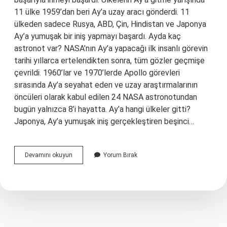
11 ülke 1959’dan beri Ay’a uzay aracı gönderdi. 11
ülkeden sadece Rusya, ABD, Çin, Hindistan ve Japonya
Ay’a yumuşak bir iniş yapmayı başardı. Ayda kaç
astronot var? NASA’nın Ay’a yapacağı ilk insanlı görevin
tarihi yıllarca ertelendikten sonra, tüm gözler geçmişe
çevrildi. 1960’lar ve 1970’lerde Apollo görevleri
sırasında Ay’a seyahat eden ve uzay araştırmalarının
öncüleri olarak kabul edilen 24 NASA astronotundan
bugün yalnızca 8’i hayatta. Ay’a hangi ülkeler gitti?
Japonya, Ay’a yumuşak iniş gerçekleştiren beşinci…
Aya
Devamını okuyun
Yorum Bırak
Kaç
Defa
Insan
Gitti