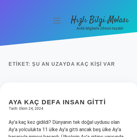
Hızlı Bilgi Molası
menüyü
aç
Anlık bilgilerle zihnini tazele!
Anasayfa
Gizlilik Politikası
ETIKET:
ŞU AN UZAYDA KAÇ KIŞI VAR
Yasal Uyarı
Hakkımızda
AYA KAÇ DEFA INSAN GITTI
Tarih: Ekim 24, 2024
Ay’a kaç kez gidildi? Dünyanın tek doğal uydusu olan
Ay’a yolculukta 11 ülke Ay’a gitti ancak beş ülke Ay’a
başarıyla inmeyi başardı. Ülkelerin Ay’a gitme yarışında