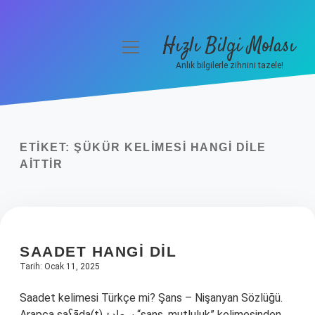
Hızlı Bilgi Molası
menüyü
aç
Anlık bilgilerle zihnini tazele!
Anasayfa
Gizlilik Politikası
ETIKET:
ŞÜKÜR KELIMESI HANGI DILE
Yasal Uyarı
AITTIR
Hakkımızda
SAADET HANGI DIL
Tarih: Ocak 11, 2025
Saadet kelimesi Türkçe mi? Şans – Nişanyan Sözlüğü.
Arapça saˁāda(t) سعادة “şans, mutluluk” kelimesinden