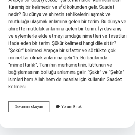
türemiş bir kelimedir ve sˁd kökünden gelir. Saadet
nedir? Bu dünya ve ahiretin tehlikelerini aşmak ve
mutluluğa ulaşmak anlamına gelen bir terim. Bu dünya ve
ahirette mutluluk anlamına gelen bir terim. İyi davranış
ve eylemlerle elde etmeyi umduğu nimetleri ve fırsatları
ifade eden bir terim. Şükür kelimesi hangi dile aittir?
“Şekûr” kelimesi Arapça bir sıfattır ve sözlükte çok
minnettar olmak anlamına gelir15. Bu bağlamda
“minnettarlık”, Tanrı’nın merhametinin, lütfunun ve
bağışlamasının bolluğu anlamına gelir. “Şakir” ve “Şekûr”
isimleri hem Allah hem de insanlar için kullanılır. Saadet
kelimesi…
Saadet
Devamını okuyun
Yorum Bırak
Hangi
Dil