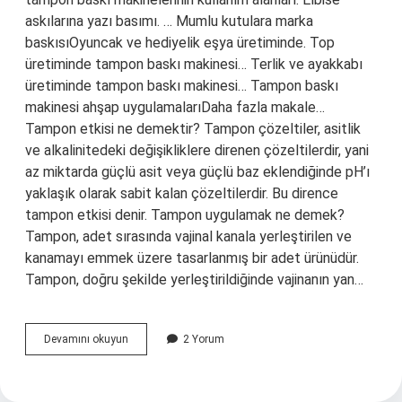
askılarına yazı basımı. … Mumlu kutulara marka
baskısıOyuncak ve hediyelik eşya üretiminde. Top
üretiminde tampon baskı makinesi… Terlik ve ayakkabı
üretiminde tampon baskı makinesi… Tampon baskı
makinesi ahşap uygulamalarıDaha fazla makale…
Tampon etkisi ne demektir? Tampon çözeltiler, asitlik
ve alkalinitedeki değişikliklere direnen çözeltilerdir, yani
az miktarda güçlü asit veya güçlü baz eklendiğinde pH’ı
yaklaşık olarak sabit kalan çözeltilerdir. Bu dirence
tampon etkisi denir. Tampon uygulamak ne demek?
Tampon, adet sırasında vajinal kanala yerleştirilen ve
kanamayı emmek üzere tasarlanmış bir adet ürünüdür.
Tampon, doğru şekilde yerleştirildiğinde vajinanın yan…
Tampon
Devamını okuyun
2 Yorum
Baskı
Ne
Demek