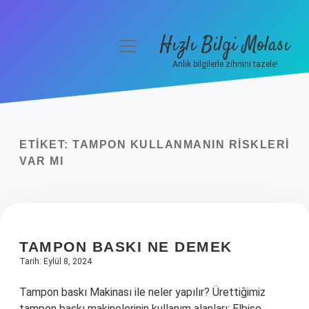
Hızlı Bilgi Molası
menüyü
aç
Anlık bilgilerle zihnini tazele!
Anasayfa
Gizlilik Politikası
ETIKET:
TAMPON KULLANMANIN RISKLERI
Yasal Uyarı
VAR MI
Hakkımızda
TAMPON BASKI NE DEMEK
Tarih: Eylül 8, 2024
Tampon baskı Makinası ile neler yapılır? Ürettiğimiz
tampon baskı makinelerinin kullanım alanları: Elbise