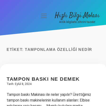
Hızlı Bilgi Molası
menüyü
aç
Anlık bilgilerle zihnini tazele!
Anasayfa
Gizlilik Politikası
ETIKET:
TAMPONLAMA ÖZELLIĞI NEDIR
Yasal Uyarı
Hakkımızda
TAMPON BASKI NE DEMEK
Tarih: Eylül 8, 2024
Tampon baskı Makinası ile neler yapılır? Ürettiğimiz
tampon baskı makinelerinin kullanım alanları: Elbise
askılarına yazı basımı. … Mumlu kutulara marka