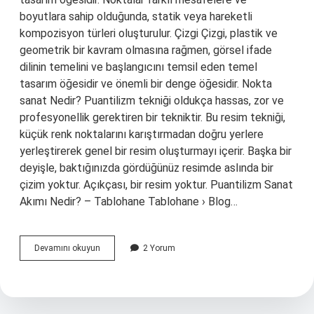
boyutlara sahip olduğunda, statik veya hareketli
kompozisyon türleri oluşturulur. Çizgi Çizgi, plastik ve
geometrik bir kavram olmasına rağmen, görsel ifade
dilinin temelini ve başlangıcını temsil eden temel
tasarım öğesidir ve önemli bir denge öğesidir. Nokta
sanat Nedir? Puantilizm tekniği oldukça hassas, zor ve
profesyonellik gerektiren bir tekniktir. Bu resim tekniği,
küçük renk noktalarını karıştırmadan doğru yerlere
yerleştirerek genel bir resim oluşturmayı içerir. Başka bir
deyişle, baktığınızda gördüğünüz resimde aslında bir
çizim yoktur. Açıkçası, bir resim yoktur. Puantilizm Sanat
Akımı Nedir? – Tablohane Tablohane › Blog…
Bir
Devamını okuyun
2 Yorum
Noktanın
Verilen
Doğrultudaki
Uzantısı
Nedir