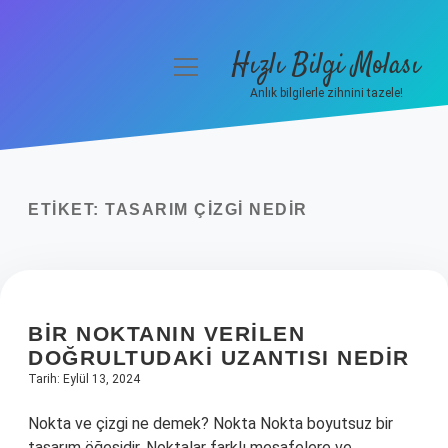
Hızlı Bilgi Molası
menüyü
aç
Anlık bilgilerle zihnini tazele!
Anasayfa
Gizlilik Politikası
ETIKET:
TASARIM ÇIZGI NEDIR
Yasal Uyarı
Hakkımızda
BIR NOKTANIN VERILEN
DOĞRULTUDAKI UZANTISI NEDIR
Tarih: Eylül 13, 2024
Nokta ve çizgi ne demek? Nokta Nokta boyutsuz bir
tasarım öğesidir. Noktalar farklı mesafelere ve