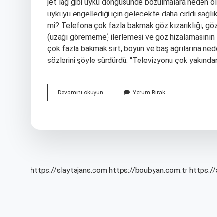
jet lag gibi uyku döngüsünde bozulmalara neden olur
uykuyu engellediği için gelecekte daha ciddi sağlık
mi? Telefona çok fazla bakmak göz kızarıklığı, göz t
(uzağı görememe) ilerlemesi ve göz hizalamasının b
çok fazla bakmak sırt, boyun ve baş ağrılarına ne
sözlerini şöyle sürdürdü: “Televizyonu çok yakında
Karanlıkta
Devamını okuyun
Yorum Bırak
Telefona
Bakmak
Göze
Zarar
Verir
Mi
https://slaytajans.com
https://boubyan.com.tr
https://