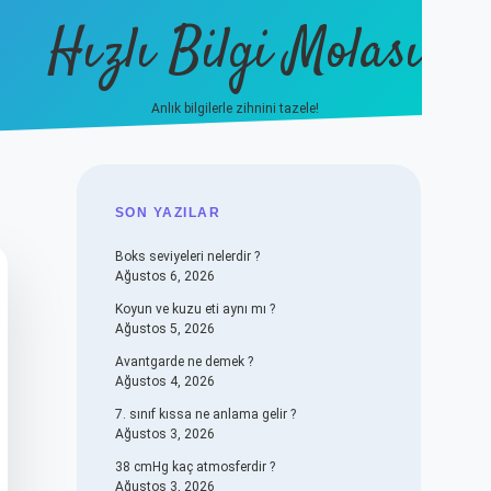
Hızlı Bilgi Molası
Anlık bilgilerle zihnini tazele!
vdcasino
SIDEBAR
SON YAZILAR
Boks seviyeleri nelerdir ?
Ağustos 6, 2026
Koyun ve kuzu eti aynı mı ?
Ağustos 5, 2026
Avantgarde ne demek ?
Ağustos 4, 2026
7. sınıf kıssa ne anlama gelir ?
Ağustos 3, 2026
38 cmHg kaç atmosferdir ?
Ağustos 3, 2026