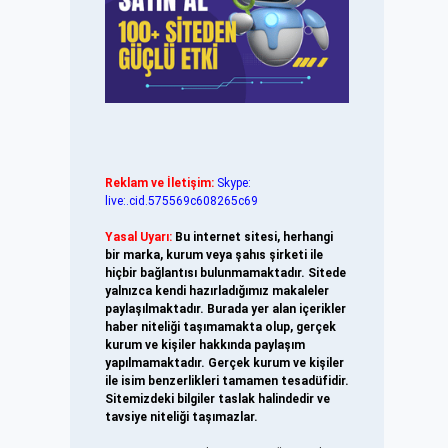
Reklam ve İletişim:
Skype:
live:.cid.575569c608265c69
Yasal Uyarı:
Bu internet sitesi, herhangi
bir marka, kurum veya şahıs şirketi ile
hiçbir bağlantısı bulunmamaktadır. Sitede
yalnızca kendi hazırladığımız makaleler
paylaşılmaktadır. Burada yer alan içerikler
haber niteliği taşımamakta olup, gerçek
kurum ve kişiler hakkında paylaşım
yapılmamaktadır. Gerçek kurum ve kişiler
ile isim benzerlikleri tamamen tesadüfidir.
Sitemizdeki bilgiler taslak halindedir ve
tavsiye niteliği taşımazlar.