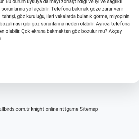
. Bu durum uykuya dalmayı zorlaştırdığı ve iyi ve sağlıklı
 sorunlarına yol açabilir. Telefona bakmak göze zarar verir
ahrişi, göz kuruluğu, ileri vakalarda bulanık görme, miyopinin
ozulması gibi göz sorunlarına neden olabilir. Ayrıca telefona
den olabilir. Çok ekrana bakmaktan göz bozulur mu? Akçay
n…
allbirds.com.tr
knight online
nttgame
Sitemap