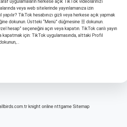
 taraf uygulamaların herkese açık TikTok videolarınızı
alarında veya web sitelerinde yayınlamanıza izin
sıl yapılır? TikTok hesabınızı gizli veya herkese açık yapmak
eneğine dokunun. Üstteki “Menü” düğmesine ☰ dokunun.
. “Özel hesap” seçeneğini açın veya kapatın. TikTok canlı yayın
ya kapatmak için: TikTok uygulamasında, alttaki Profil
dokunun,…
allbirds.com.tr
knight online
nttgame
Sitemap