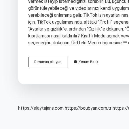
vermek isteyip istemediğinizi sorabilir. Bu, üçüncü
görüntüleyebileceği ve videolarınızı kendi uygulam
verebileceği anlamına gelir. TikTok izin ayarları na
için: TikTok uygulamasında, alttaki “Profil” seç
“Ayarlar ve gizlilik”e, ardından “Gizlilik”e dokunun
kısıtlaması nasıl kaldırılır? Kısıtlı Modu açmak ve
seçeneğine dokunun. Üstteki Menü düğmesine ☰ 
Tiktok
Devamını okuyun
Yorum Bırak
Canlı
Yayın
Erişim
Izni
Nasıl
Alınır
https://slaytajans.com
https://boubyan.com.tr
https://