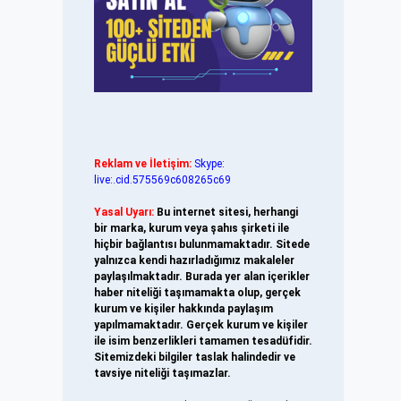
Reklam ve İletişim:
Skype:
live:.cid.575569c608265c69
Yasal Uyarı:
Bu internet sitesi, herhangi
bir marka, kurum veya şahıs şirketi ile
hiçbir bağlantısı bulunmamaktadır. Sitede
yalnızca kendi hazırladığımız makaleler
paylaşılmaktadır. Burada yer alan içerikler
haber niteliği taşımamakta olup, gerçek
kurum ve kişiler hakkında paylaşım
yapılmamaktadır. Gerçek kurum ve kişiler
ile isim benzerlikleri tamamen tesadüfidir.
Sitemizdeki bilgiler taslak halindedir ve
tavsiye niteliği taşımazlar.