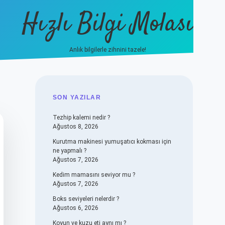
Hızlı Bilgi Molası
Anlık bilgilerle zihnini tazele!
vdcasino
SIDEBAR
SON YAZILAR
Tezhip kalemi nedir ?
Ağustos 8, 2026
Kurutma makinesi yumuşatıcı kokması için
ne yapmalı ?
Ağustos 7, 2026
Kedim mamasını seviyor mu ?
Ağustos 7, 2026
Boks seviyeleri nelerdir ?
Ağustos 6, 2026
Koyun ve kuzu eti aynı mı ?