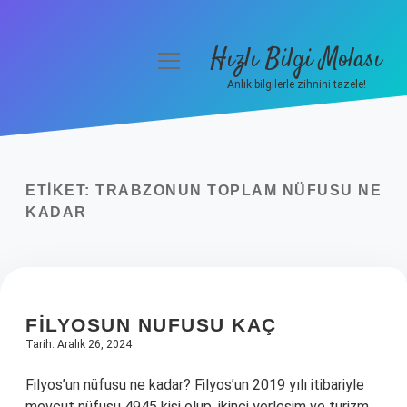
Hızlı Bilgi Molası
menüyü
aç
Anlık bilgilerle zihnini tazele!
Anasayfa
Gizlilik Politikası
ETIKET:
TRABZONUN TOPLAM NÜFUSU NE
Yasal Uyarı
KADAR
Hakkımızda
FILYOSUN NUFUSU KAÇ
Tarih: Aralık 26, 2024
Filyos’un nüfusu ne kadar? Filyos’un 2019 yılı itibariyle
mevcut nüfusu 4945 kişi olup, ikinci yerleşim ve turizm