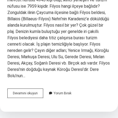
nüfusu ise 7959 kişidir. Filyos hangi ilçeye bağlıdır?
Zonguldak ilinin Çaycuma ilçesine bağlı Filyos beldesi,
Billaios (Billaeus-Filyos) Nehri’nin Karadeniz’e döküldüğü
alanda kurulmuştur. Filyos nasıl bir yer? Çok güzel bir
plaj. Denizin kumla buluştuğu yer genelde iri çakıllı.
Filyos belediyesi daha titiz çalışırsa burası turizm
cenneti olacak. İş plajın temizliğiyle başlıyor. Filyos
nereden gelir? Çayın diğer adları; Yenice Irmağı, Köroğlu
Deresi, Markuşa Deresi, Ulu Su, Gerede Deresi, Melan
Deresi, Akçay, Soğanlı Deresi vb. Birçok adı vardır. Filyos
Deresi’nin doğduğu kaynak Köroğu Deresi’dir. Dere
Bolu’nun…
Filyosun
Devamını okuyun
Yorum Bırak
Nufusu
Kaç