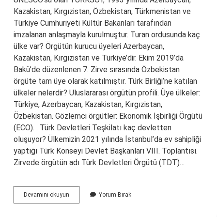
Kazakistan, Kırgızistan, Özbekistan, Türkmenistan ve
Türkiye Cumhuriyeti Kültür Bakanları tarafından
imzalanan anlaşmayla kurulmuştur. Turan ordusunda kaç
ülke var? Örgütün kurucu üyeleri Azerbaycan,
Kazakistan, Kırgızistan ve Türkiye’dir. Ekim 2019’da
Bakü’de düzenlenen 7. Zirve sırasında Özbekistan
örgüte tam üye olarak katılmıştır. Türk Birliği’ne katılan
ülkeler nelerdir? Uluslararası örgütün profili. Üye ülkeler:
Türkiye, Azerbaycan, Kazakistan, Kırgızistan,
Özbekistan. Gözlemci örgütler: Ekonomik İşbirliği Örgütü
(ECO). . Türk Devletleri Teşkilatı kaç devletten
oluşuyor? Ülkemizin 2021 yılında İstanbul’da ev sahipliği
yaptığı Türk Konseyi Devlet Başkanları VIII. Toplantısı.
Zirvede örgütün adı Türk Devletleri Örgütü (TDT)…
Türk
Devamını okuyun
Yorum Bırak
Birliği
Kaç