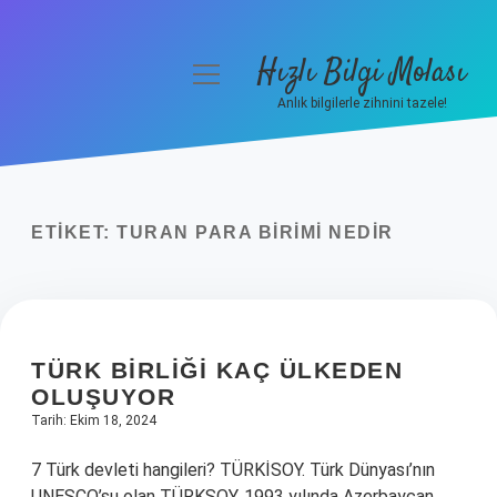
Hızlı Bilgi Molası
menüyü
aç
Anlık bilgilerle zihnini tazele!
Anasayfa
Gizlilik Politikası
ETIKET:
TURAN PARA BIRIMI NEDIR
Yasal Uyarı
Hakkımızda
TÜRK BIRLIĞI KAÇ ÜLKEDEN
OLUŞUYOR
Tarih: Ekim 18, 2024
7 Türk devleti hangileri? TÜRKİSOY. Türk Dünyası’nın
UNESCO’su olan TÜRKSOY, 1993 yılında Azerbaycan,