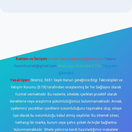
sino
Reklam ve İletişim:
E-mail:
backlinkpaneli@gmail.com
Teams:
forumhizmeti@gmail.com
Whatsapp: 0262 606 0 726
Telegram:
@karabul
Yasal Uyarı:
Sitemiz, 5651 Sayılı Kanun gereğince Bilgi Teknolojileri ve
İletişim Kurumu (BTK) tarafından onaylanmış bir Yer Sağlayıcı olarak
hizmet vermektedir. Bu nedenle, sitedeki içerikleri proaktif olarak
denetleme veya araştırma yükümlülüğümüz bulunmamaktadır. Ancak,
üyelerimiz yazdıkları içeriklerin sorumluluğunu taşımakta olup, siteye
üye olarak bu sorumluluğu kabul etmiş sayılırlar. Bu internet sitesi,
herhangi bir marka, kurum veya şahıs şirketi ile hiçbir bağlantısı
bulunmamaktadır. Sitede yalnızca kendi hazırladığımız makaleler