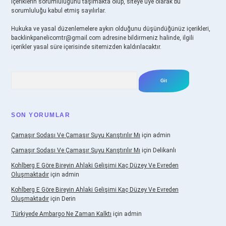
içeriklerin sorumluluğunu taşımakta olup, siteye üye olarak bu
sorumluluğu kabul etmiş sayılırlar.
Hukuka ve yasal düzenlemelere aykırı olduğunu düşündüğünüz içerikleri,
backlinkpanelicomtr@gmail.com
adresine bildirmeniz halinde, ilgili
içerikler yasal süre içerisinde sitemizden kaldırılacaktır.
Arama
SON YORUMLAR
Çamaşır Sodası Ve Çamaşır Suyu Karıştırılır Mı
için
admin
Çamaşır Sodası Ve Çamaşır Suyu Karıştırılır Mı
için
Delikanlı
Kohlberg E Göre Bireyin Ahlaki Gelişimi Kaç Düzey Ve Evreden
Oluşmaktadır
için
admin
Kohlberg E Göre Bireyin Ahlaki Gelişimi Kaç Düzey Ve Evreden
Oluşmaktadır
için
Derin
Türkiyede Ambargo Ne Zaman Kalktı
için
admin