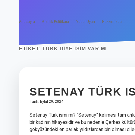
Anasayfa
Gizlilik Politikası
Yasal Uyarı
Hakkımızda
ETIKET:
TÜRK DIYE ISIM VAR MI
SETENAY TÜRK IS
Tarih: Eylül 29, 2024
Setenay Turk ismi mi? “Setenay” kelimesi tam anlam
bir kadının hikayesidir ve bu nedenle Çerkes kültür
gökyüzündeki en parlak yıldızlardan biri olması dileğ