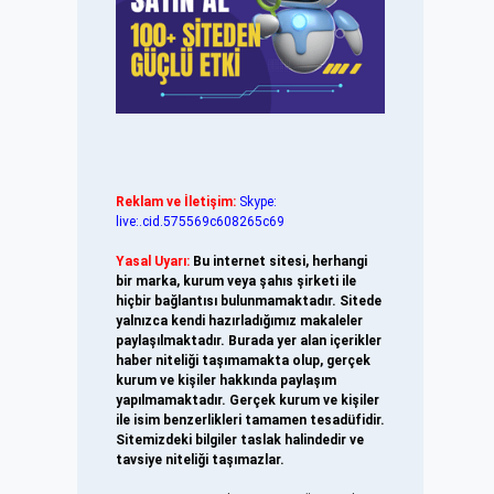
Reklam ve İletişim:
Skype:
live:.cid.575569c608265c69
Yasal Uyarı:
Bu internet sitesi, herhangi
bir marka, kurum veya şahıs şirketi ile
hiçbir bağlantısı bulunmamaktadır. Sitede
yalnızca kendi hazırladığımız makaleler
paylaşılmaktadır. Burada yer alan içerikler
haber niteliği taşımamakta olup, gerçek
kurum ve kişiler hakkında paylaşım
yapılmamaktadır. Gerçek kurum ve kişiler
ile isim benzerlikleri tamamen tesadüfidir.
Sitemizdeki bilgiler taslak halindedir ve
tavsiye niteliği taşımazlar.