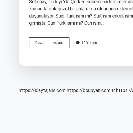
Setenay, Türkiye’de Çerkes kökenli nadir isimler ar
zamanda çok güzel bir anlamı da olduğunu eklemek g
düşünülüyor. Said Turk ismi mi? Sait ismi erkek ismi
girmiştir. Can Turk ismi mi? Can ismi…
Setenay
Devamını okuyun
12 Yorum
Türk
Ismi
Mi
https://slaytajans.com
https://boubyan.com.tr
https://