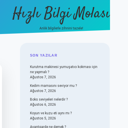
Hızlı Bilgi Molası
Anlık bilgilerle zihnini tazele!
vdcasino
SIDEBAR
SON YAZILAR
Kurutma makinesi yumuşatıcı kokması için
ne yapmalı ?
Ağustos 7, 2026
Kedim mamasını seviyor mu ?
Ağustos 7, 2026
Boks seviyeleri nelerdir ?
Ağustos 6, 2026
Koyun ve kuzu eti aynı mı ?
Ağustos 5, 2026
Avantgarde ne demek ?