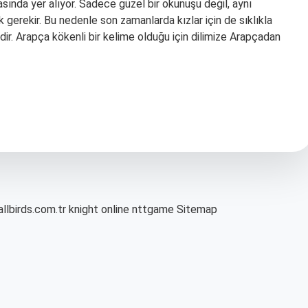
asında yer alıyor. Sadece güzel bir okunuşu değil, aynı
erekir. Bu nedenle son zamanlarda kızlar için de sıklıkla
dir. Arapça kökenli bir kelime olduğu için dilimize Arapçadan
allbirds.com.tr
knight online
nttgame
Sitemap