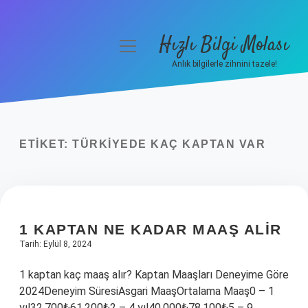
Hızlı Bilgi Molası
menüyü
aç
Anlık bilgilerle zihnini tazele!
Anasayfa
Gizlilik Politikası
ETIKET:
TÜRKIYEDE KAÇ KAPTAN VAR
Yasal Uyarı
Hakkımızda
1 KAPTAN NE KADAR MAAŞ ALIR
Tarih: Eylül 8, 2024
1 kaptan kaç maaş alır? Kaptan Maaşları Deneyime Göre
2024Deneyim SüresiAsgari MaaşOrtalama Maaş0 – 1
yıl32.700₺61.200₺2 – 4 yıl40.000₺78.100₺5 – 9