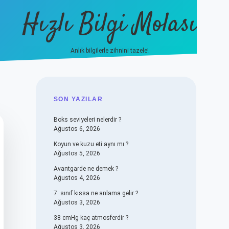
Hızlı Bilgi Molası
Anlık bilgilerle zihnini tazele!
vdcasino
SIDEBAR
SON YAZILAR
Boks seviyeleri nelerdir ?
Ağustos 6, 2026
Koyun ve kuzu eti aynı mı ?
Ağustos 5, 2026
Avantgarde ne demek ?
Ağustos 4, 2026
7. sınıf kıssa ne anlama gelir ?
Ağustos 3, 2026
38 cmHg kaç atmosferdir ?
Ağustos 3, 2026