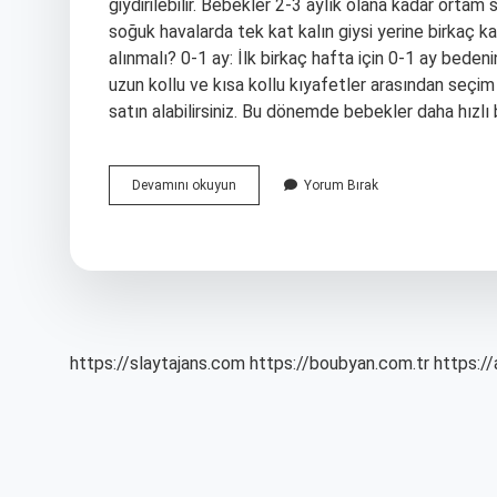
giydirilebilir. Bebekler 2-3 aylık olana kadar ortam 
soğuk havalarda tek kat kalın giysi yerine birkaç ka
alınmalı? 0-1 ay: İlk birkaç hafta için 0-1 ay bede
uzun kollu ve kısa kollu kıyafetler arasından seçim
satın alabilirsiniz. Bu dönemde bebekler daha hız
Yeni
Devamını okuyun
Yorum Bırak
Doğan
Bebek
Ne
Kadar
Giydirilmeli
https://slaytajans.com
https://boubyan.com.tr
https://