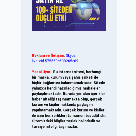
Reklam ve İletişim:
Skype:
live:.cid.575569c608265c69
Yasal Uyarı:
Bu internet sitesi, herhangi
bir marka, kurum veya şahıs şirketi ile
hiçbir bağlantısı bulunmamaktadır. Sitede
yalnızca kendi hazırladığımız makaleler
paylaşılmaktadır. Burada yer alan içerikler
haber niteliği taşımamakta olup, gerçek
kurum ve kişiler hakkında paylaşım
yapılmamaktadır. Gerçek kurum ve kişiler
ile isim benzerlikleri tamamen tesadüfidir.
Sitemizdeki bilgiler taslak halindedir ve
tavsiye niteliği taşımazlar.