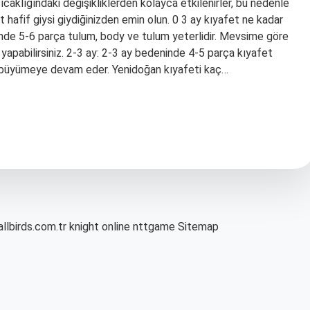
sıcaklığındaki değişikliklerden kolayca etkilenirler, bu nedenle
t hafif giysi giydiğinizden emin olun. 0 3 ay kıyafet ne kadar
ninde 5-6 parça tulum, body ve tulum yeterlidir. Mevsime göre
 yapabilirsiniz. 2-3 ay: 2-3 ay bedeninde 4-5 parça kıyafet
lı büyümeye devam eder. Yenidoğan kıyafeti kaç…
allbirds.com.tr
knight online
nttgame
Sitemap