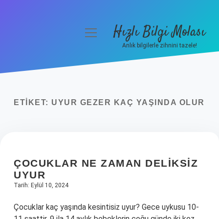
Hızlı Bilgi Molası
menüyü
aç
Anlık bilgilerle zihnini tazele!
Anasayfa
Gizlilik Politikası
ETIKET:
UYUR GEZER KAÇ YAŞINDA OLUR
Yasal Uyarı
Hakkımızda
ÇOCUKLAR NE ZAMAN DELIKSIZ
UYUR
Tarih: Eylül 10, 2024
Çocuklar kaç yaşında kesintisiz uyur? Gece uykusu 10-
11 saattir. 9 ila 14 aylık bebeklerin çoğu günde iki kez,