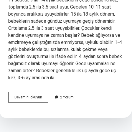
toplamda 2,5 ila 3,5 saat uyur. Geceleri 10-11 saat
boyunca aralıksız uyuyabilirler. 15 ila 18 aylık dönem,
bebeklerin sadece gündüz uyumaya geçiş dönemidir.
Ortalama 2,5 ila 3 saat uyuyabilirler. Çocuklar kendi
kendine uyumaya ne zaman başlar? Bebek ağlıyorsa ve
emzirmeye çalıştığınızda emmiyorsa, uykulu olabilir. 1-4
aylık bebeklerde bu, sızlanma, kulak çekme veya
gözlerini ovuşturma ile ifade edilir. 4. aydan sonra bebek
bağımsız olarak uyumayı öğrenir. Gece uyanmaları ne
zaman biter? Bebekler genellikle ilk üç ayda gece üç
kez, 3-6 ay arasında iki…
Çocuklar
Devamını okuyun
2 Yorum
Ne
Zaman
Deliksiz
Uyur