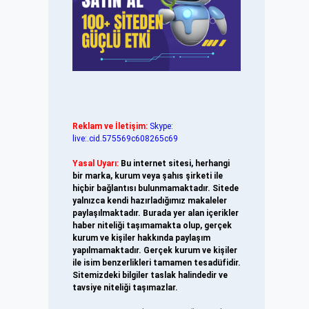
Reklam ve İletişim:
Skype:
live:.cid.575569c608265c69
Yasal Uyarı:
Bu internet sitesi, herhangi
bir marka, kurum veya şahıs şirketi ile
hiçbir bağlantısı bulunmamaktadır. Sitede
yalnızca kendi hazırladığımız makaleler
paylaşılmaktadır. Burada yer alan içerikler
haber niteliği taşımamakta olup, gerçek
kurum ve kişiler hakkında paylaşım
yapılmamaktadır. Gerçek kurum ve kişiler
ile isim benzerlikleri tamamen tesadüfidir.
Sitemizdeki bilgiler taslak halindedir ve
tavsiye niteliği taşımazlar.