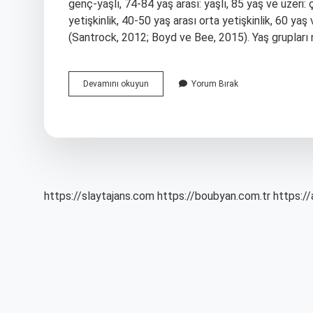
genç-yaşlı, 74-84 yaş arası: yaşlı, 85 yaş ve üzeri:
yetişkinlik, 40-50 yaş arası orta yetişkinlik, 60 yaş v
(Santrock, 2012; Boyd ve Bee, 2015). Yaş grupları
Genç
Devamını okuyun
Yorum Bırak
Yaşlı
Ne
Demek
https://slaytajans.com
https://boubyan.com.tr
https://