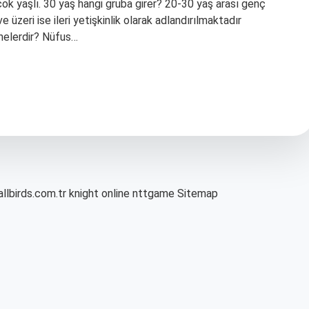
 çok yaşlı. 30 yaş hangi gruba girer? 20-30 yaş arası genç
e üzeri ise ileri yetişkinlik olarak adlandırılmaktadır
 nelerdir? Nüfus…
allbirds.com.tr
knight online
nttgame
Sitemap