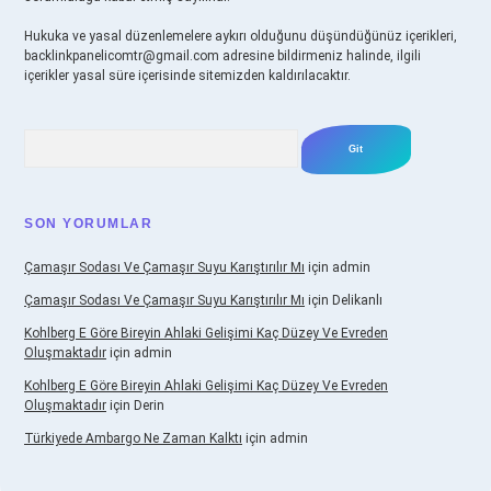
Hukuka ve yasal düzenlemelere aykırı olduğunu düşündüğünüz içerikleri,
backlinkpanelicomtr@gmail.com
adresine bildirmeniz halinde, ilgili
içerikler yasal süre içerisinde sitemizden kaldırılacaktır.
Arama
SON YORUMLAR
Çamaşır Sodası Ve Çamaşır Suyu Karıştırılır Mı
için
admin
Çamaşır Sodası Ve Çamaşır Suyu Karıştırılır Mı
için
Delikanlı
Kohlberg E Göre Bireyin Ahlaki Gelişimi Kaç Düzey Ve Evreden
Oluşmaktadır
için
admin
Kohlberg E Göre Bireyin Ahlaki Gelişimi Kaç Düzey Ve Evreden
Oluşmaktadır
için
Derin
Türkiyede Ambargo Ne Zaman Kalktı
için
admin