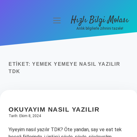
Hızlı Bilgi Molası
menüyü
aç
Anlık bilgilerle zihnini tazele!
Anasayfa
Gizlilik Politikası
ETIKET:
YEMEK YEMEYE NASIL YAZILIR
Yasal Uyarı
TDK
Hakkımızda
OKUYAYIM NASIL YAZILIR
Tarih: Ekim 8, 2024
Yiyeyim nasıl yazılır TDK? Öte yandan, say ve eat tek
heceli fiillerinde, i ünlüsü söyle, söyle, söyleyelim,