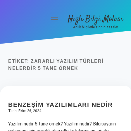
Hızlı Bilgi Molası
menüyü
aç
Anlık bilgilerle zihnini tazele!
Anasayfa
Gizlilik Politikası
ETIKET:
ZARARLI YAZILIM TÜRLERI
Yasal Uyarı
NELERDIR 5 TANE ÖRNEK
Hakkımızda
BENZEŞIM YAZILIMLARI NEDIR
Tarih: Ekim 26, 2024
Yazılım nedir 5 tane örnek? Yazılım nedir? Bilgisayarın
çalışması için gerekli olan elle tutulamayan, gözle