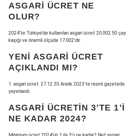
ASGARI ÜCRET NE
OLUR?
2024’te Türkiye’de kullanılan asgari ücret 20.002.50 çay
kaşığı ve önemli ölçüde 17.002’dir.
YENI ASGARI ÜCRET
AÇIKLANDI MI?
1. asgari ücret. 27.12 30 Aralık 2023’te resmi gazetede
yayınlandı.
ASGARI ÜCRETIN 3’TE 1’I
NE KADAR 2024?
Minimum ücret 2024’ün 1 ila 3’ü ne kadar? Net asgari