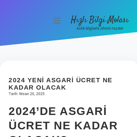
Hızlı Bilgi Molası
menüyü
aç
Anlık bilgilerle zihnini tazele!
Anasayfa
Gizlilik Politikası
Yasal Uyarı
2024 YENI ASGARI ÜCRET NE
Hakkımızda
KADAR OLACAK
Tarih: Nisan 20, 2025
2024’DE ASGARI
ÜCRET NE KADAR