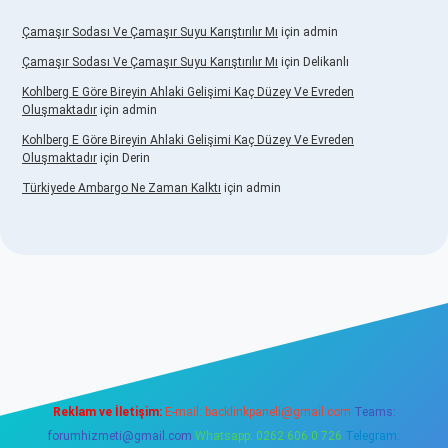
Çamaşır Sodası Ve Çamaşır Suyu Karıştırılır Mı
için
admin
Çamaşır Sodası Ve Çamaşır Suyu Karıştırılır Mı
için
Delikanlı
Kohlberg E Göre Bireyin Ahlaki Gelişimi Kaç Düzey Ve Evreden
Oluşmaktadır
için
admin
Kohlberg E Göre Bireyin Ahlaki Gelişimi Kaç Düzey Ve Evreden
Oluşmaktadır
için
Derin
Türkiyede Ambargo Ne Zaman Kalktı
için
admin
asino
Reklam ve İletişim:
E-mail:
backlinkpaneli@gmail.com
Teams:
forumhizmeti@gmail.com
Whatsapp: 0262 606 0 726
Telegram: