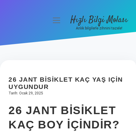
Hızlı Bilgi Molası
menüyü
aç
Anlık bilgilerle zihnini tazele!
Anasayfa
Gizlilik Politikası
Yasal Uyarı
26 JANT BISIKLET KAÇ YAŞ IÇIN
Hakkımızda
UYGUNDUR
Tarih: Ocak 29, 2025
26 JANT BISIKLET
KAÇ BOY IÇINDIR?