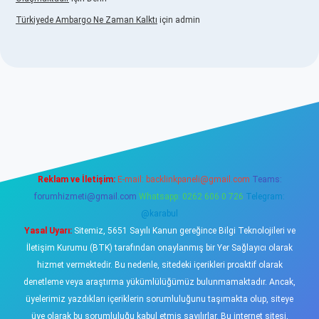
Türkiyede Ambargo Ne Zaman Kalktı
için
admin
ino
Reklam ve İletişim:
E-mail:
backlinkpaneli@gmail.com
Teams:
forumhizmeti@gmail.com
Whatsapp: 0262 606 0 726
Telegram:
@karabul
Yasal Uyarı:
Sitemiz, 5651 Sayılı Kanun gereğince Bilgi Teknolojileri ve
İletişim Kurumu (BTK) tarafından onaylanmış bir Yer Sağlayıcı olarak
hizmet vermektedir. Bu nedenle, sitedeki içerikleri proaktif olarak
denetleme veya araştırma yükümlülüğümüz bulunmamaktadır. Ancak,
üyelerimiz yazdıkları içeriklerin sorumluluğunu taşımakta olup, siteye
üye olarak bu sorumluluğu kabul etmiş sayılırlar. Bu internet sitesi,