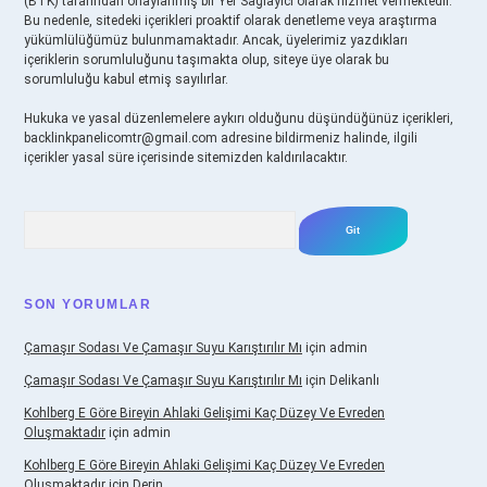
(BTK) tarafından onaylanmış bir Yer Sağlayıcı olarak hizmet vermektedir.
Bu nedenle, sitedeki içerikleri proaktif olarak denetleme veya araştırma
yükümlülüğümüz bulunmamaktadır. Ancak, üyelerimiz yazdıkları
içeriklerin sorumluluğunu taşımakta olup, siteye üye olarak bu
sorumluluğu kabul etmiş sayılırlar.
Hukuka ve yasal düzenlemelere aykırı olduğunu düşündüğünüz içerikleri,
backlinkpanelicomtr@gmail.com
adresine bildirmeniz halinde, ilgili
içerikler yasal süre içerisinde sitemizden kaldırılacaktır.
Arama
SON YORUMLAR
Çamaşır Sodası Ve Çamaşır Suyu Karıştırılır Mı
için
admin
Çamaşır Sodası Ve Çamaşır Suyu Karıştırılır Mı
için
Delikanlı
Kohlberg E Göre Bireyin Ahlaki Gelişimi Kaç Düzey Ve Evreden
Oluşmaktadır
için
admin
Kohlberg E Göre Bireyin Ahlaki Gelişimi Kaç Düzey Ve Evreden
Oluşmaktadır
için
Derin