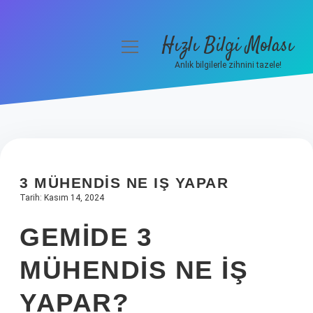
Hızlı Bilgi Molası
menüyü
aç
Anlık bilgilerle zihnini tazele!
Anasayfa
Gizlilik Politikası
Yasal Uyarı
3 MÜHENDIS NE IŞ YAPAR
Hakkımızda
Tarih: Kasım 14, 2024
GEMIDE 3
MÜHENDIS NE IŞ
YAPAR?