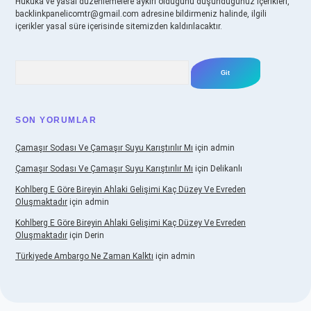
Hukuka ve yasal düzenlemelere aykırı olduğunu düşündüğünüz içerikleri,
backlinkpanelicomtr@gmail.com
adresine bildirmeniz halinde, ilgili
içerikler yasal süre içerisinde sitemizden kaldırılacaktır.
Arama
SON YORUMLAR
Çamaşır Sodası Ve Çamaşır Suyu Karıştırılır Mı
için
admin
Çamaşır Sodası Ve Çamaşır Suyu Karıştırılır Mı
için
Delikanlı
Kohlberg E Göre Bireyin Ahlaki Gelişimi Kaç Düzey Ve Evreden
Oluşmaktadır
için
admin
Kohlberg E Göre Bireyin Ahlaki Gelişimi Kaç Düzey Ve Evreden
Oluşmaktadır
için
Derin
Türkiyede Ambargo Ne Zaman Kalktı
için
admin