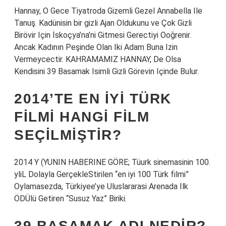
Hannay, O Gece Tiyatroda Gizemli Gezel Annabella Ile
Tanuş. Kadünisin bir gizli Ajan Oldukunu ve Çok Gizli
Birövir Için İskoçya’na’ni Gitmesi Gerectiyi Ooğrenir.
Ancak Kadının Peşinde Olan Iki Adam Buna Izin
Vermeycectir. KAHRAMAMIZ HANNAY, De Olsa
Kendisini 39 Basamak Isimli Gizli Görevin Içinde Bulur.
2014’TE EN IYI TÜRK
FILMI HANGI FILM
SEÇILMIŞTIR?
2014 Y (YUNIN HABERINE GÖRE; Tüurk sinemasinin 100.
yliL Dolayla GerçekleStirilen “en iyi 100 Türk filmi”
Oylamasezda, Türkiyee’ye Uluslararasi Arenada Ilk
ÖDÜlü Getiren “Susuz Yaz” Biriki.
39 BASAMAK ADI NEDIR?