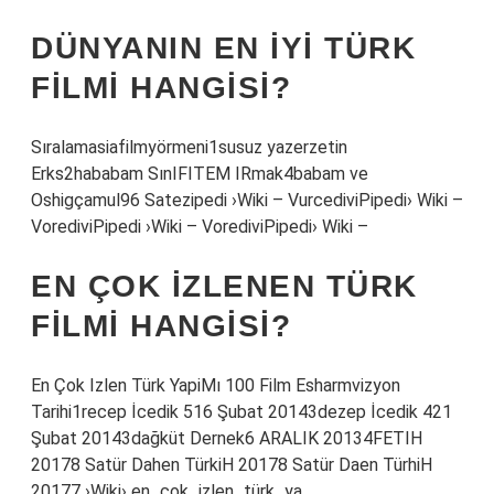
DÜNYANIN EN IYI TÜRK
FILMI HANGISI?
Sıralamasiafilmyörmeni1susuz yazerzetin
Erks2hababam SınIFITEM IRmak4babam ve
Oshigçamul96 Satezipedi ›Wiki – VurcediviPipedi› Wiki –
VorediviPipedi ›Wiki – VorediviPipedi› Wiki –
EN ÇOK IZLENEN TÜRK
FILMI HANGISI?
En Çok Izlen Türk YapiMı 100 Film Esharmvizyon
Tarihi1recep İcedik 516 Şubat 20143dezep İcedik 421
Şubat 20143dağküt Dernek6 ARALIK 20134FETIH
20178 Satür Dahen TürkiH 20178 Satür Daen TürhiH
20177 ›Wiki› en_çok_izlen_türk_ya.