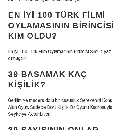
EN İYI 100 TÜRK FILMI
OYLAMASININ BIRINCISI
KIM OLDU?
En iyi 100 Türk Film Oylamasının Birincisi SusUz yaz
olmuştur.
39 BASAMAK KAÇ
KIŞILIK?
Gerilim ve macera dolu bir casusluk Serevenini Konu
Alan Oyun, Sadece Dört Kişilik Bir Oyunu Kadrosuyla
Seyirciye AktariLiyor.
39 SAYISININ ONLAR