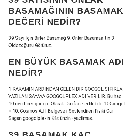
BASAMAĞININ BASAMAK
DEĞERI NEDIR?
39 Sayı Için Birler Basamağ 9, Onlar Basamaaltın 3
Oldezoğunu Görüruz.
EN BÜYÜK BASAMAK ADI
NEDIR?
1 RAKAMIN ARDINDAN GELEN BIR GOOGOL SIFIRLA
YAZILAN SAYAYA GOOGOLPLEX ADI VERILIR. Bu hae
10 üeri birer googol Olarak Da ifade edilebilir: 10Googol
= 10. Cosmos Adli Belgeseli Seslendiren Fiziki Carl
Sagan googolplexin Kât ünzin -yazilmas.
39 BASAMAK KAÇ