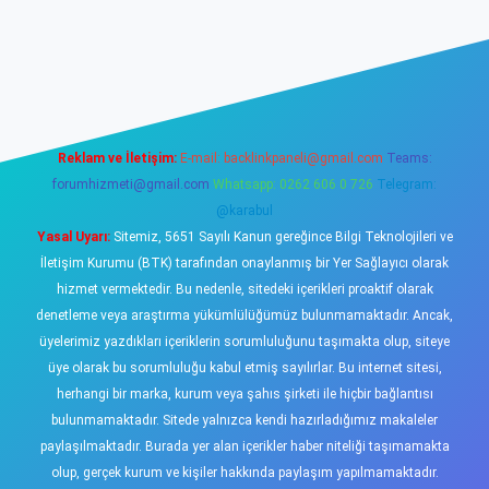
ino
Reklam ve İletişim:
E-mail:
backlinkpaneli@gmail.com
Teams:
forumhizmeti@gmail.com
Whatsapp: 0262 606 0 726
Telegram:
@karabul
Yasal Uyarı:
Sitemiz, 5651 Sayılı Kanun gereğince Bilgi Teknolojileri ve
İletişim Kurumu (BTK) tarafından onaylanmış bir Yer Sağlayıcı olarak
hizmet vermektedir. Bu nedenle, sitedeki içerikleri proaktif olarak
denetleme veya araştırma yükümlülüğümüz bulunmamaktadır. Ancak,
üyelerimiz yazdıkları içeriklerin sorumluluğunu taşımakta olup, siteye
üye olarak bu sorumluluğu kabul etmiş sayılırlar. Bu internet sitesi,
herhangi bir marka, kurum veya şahıs şirketi ile hiçbir bağlantısı
bulunmamaktadır. Sitede yalnızca kendi hazırladığımız makaleler
paylaşılmaktadır. Burada yer alan içerikler haber niteliği taşımamakta
olup, gerçek kurum ve kişiler hakkında paylaşım yapılmamaktadır.