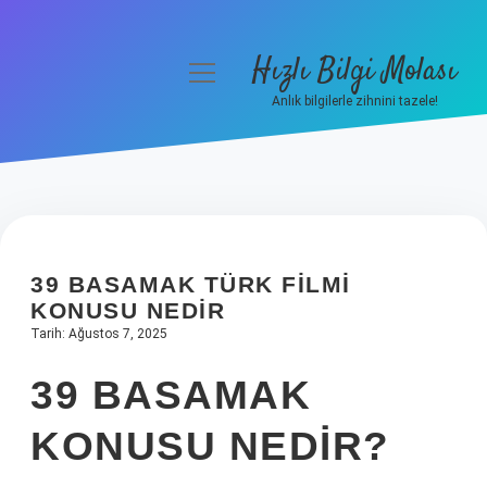
Hızlı Bilgi Molası
menüyü
aç
Anlık bilgilerle zihnini tazele!
Anasayfa
Gizlilik Politikası
Yasal Uyarı
39 BASAMAK TÜRK FILMI
Hakkımızda
KONUSU NEDIR
Tarih: Ağustos 7, 2025
39 BASAMAK
KONUSU NEDIR?