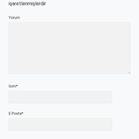
işaretlenmişlerdir
Yorum
İsim*
E-Posta*