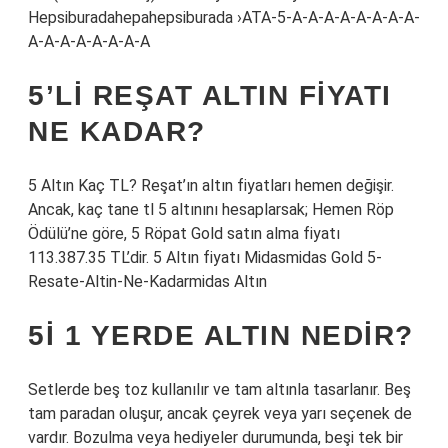
Hepsiburadahepahepsiburada ›ATA-5-A-A-A-A-A-A-A-A-
A-A-A-A-A-A-A-A
5’LI REŞAT ALTIN FIYATI
NE KADAR?
5 Altın Kaç TL? Reşat’ın altın fiyatları hemen değişir.
Ancak, kaç tane tl 5 altınını hesaplarsak; Hemen Röp
Ödülü’ne göre, 5 Röpat Gold satın alma fiyatı
113.387.35 TL’dir. 5 Altın fiyatı Midasmidas Gold 5-
Resate-Altin-Ne-Kadarmidas Altın
5I 1 YERDE ALTIN NEDIR?
Setlerde beş toz kullanılır ve tam altınla tasarlanır. Beş
tam paradan oluşur, ancak çeyrek veya yarı seçenek de
vardır. Bozulma veya hediyeler durumunda, beşi tek bir