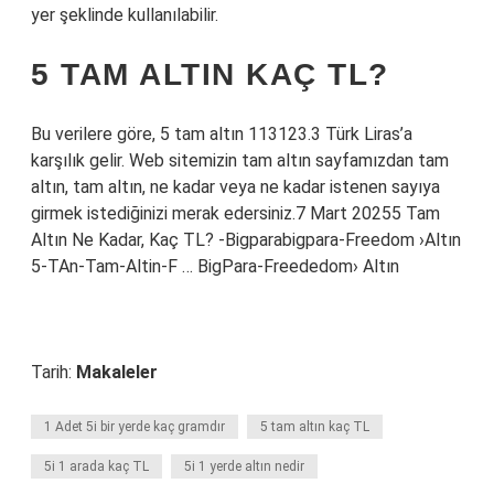
yer şeklinde kullanılabilir.
5 TAM ALTIN KAÇ TL?
Bu verilere göre, 5 tam altın 113123.3 Türk Liras’a
karşılık gelir. Web sitemizin tam altın sayfamızdan tam
altın, tam altın, ne kadar veya ne kadar istenen sayıya
girmek istediğinizi merak edersiniz.7 Mart 20255 Tam
Altın Ne Kadar, Kaç TL? -Bigparabigpara-Freedom ›Altın
5-TAn-Tam-Altin-F … BigPara-Freededom› Altın
Tarih:
Makaleler
1 Adet 5i bir yerde kaç gramdır
5 tam altın kaç TL
5i 1 arada kaç TL
5i 1 yerde altın nedir