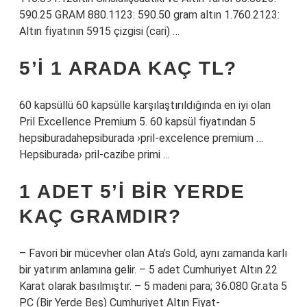
590.25 GRAM 880.1123: 590.50 gram altın 1.760.2123:
Altın fiyatının 5915 çizgisi (cari) …
5’I 1 ARADA KAÇ TL?
60 kapsüllü 60 kapsülle karşılaştırıldığında en iyi olan
Pril Excellence Premium 5. 60 kapsül fiyatından 5
hepsiburadahepsiburada ›pril-excelence premium …
Hepsiburada› pril-cazibe primi …
1 ADET 5’I BIR YERDE
KAÇ GRAMDIR?
– Favori bir mücevher olan Ata’s Gold, aynı zamanda karlı
bir yatırım anlamına gelir. – 5 adet Cumhuriyet Altın 22
Karat olarak basılmıştır. – 5 madeni para; 36.080 Gr.ata 5
PC (Bir Yerde Beş) Cumhuriyet Altın Fiyat-