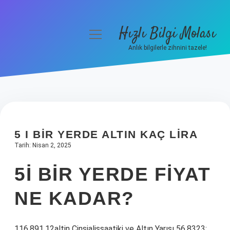
Hızlı Bilgi Molası
menüyü
aç
Anlık bilgilerle zihnini tazele!
Anasayfa
Gizlilik Politikası
Yasal Uyarı
5 I BIR YERDE ALTIN KAÇ LIRA
Hakkımızda
Tarih: Nisan 2, 2025
5I BIR YERDE FIYAT
NE KADAR?
116.891.12altin Cinsialişsaatiki ve Altın Yarısı 56.8323: