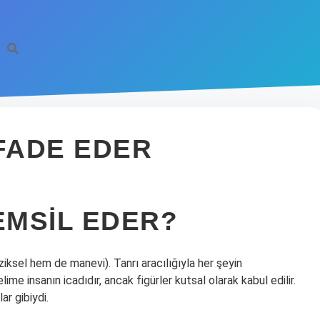
IFADE EDER
EMSIL EDER?
iksel hem de manevi). Tanrı aracılığıyla her şeyin
me insanın icadıdır, ancak figürler kutsal olarak kabul edilir.
r gibiydi.