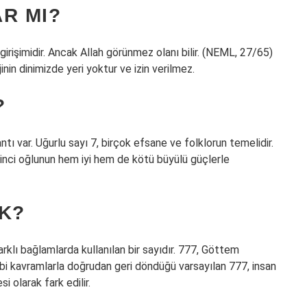
R MI?
 girişimidir. Ancak Allah görünmez olanı bilir. (NEML, 27/65)
nin dinimizde yeri yoktur ve izin verilmez.
?
tı var. Uğurlu sayı 7, birçok efsane ve folklorun temelidir.
nci oğlunun hem iyi hem de kötü büyülü güçlerle
K?
arklı bağlamlarda kullanılan bir sayıdır. 777, Göttem
i kavramlarla doğrudan geri döndüğü varsayılan 777, insan
i olarak fark edilir.