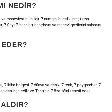
MI NEDIR?
ve maneviyatla ilgilidir. 7 numara, bilgelik, araştırma
. 7 Sayı 7 insanları inançlarını ve manevi gezilerini anlamını
L EDER?
, 7 iklim bölgesi, 7 dünya ve deniz, 7 renk, 7 peygamber, 7
iden inşa edilir ve Tanrı’nın 7 özelliğini temsil eder.
SALDIR?