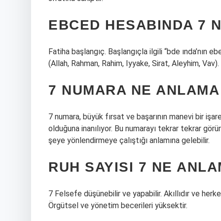
EBCED HESABINDA 7 
Fatiha başlangıç. Başlangıçla ilgili “bde ında’nın eb
(Allah, Rahman, Rahim, Iyyake, Sirat, Aleyhim, Vav).
7 NUMARA NE ANLAMA
7 numara, büyük fırsat ve başarının manevi bir işare
olduğuna inanılıyor. Bu numarayı tekrar tekrar görür
şeye yönlendirmeye çalıştığı anlamına gelebilir.
RUH SAYISI 7 NE ANL
7 Felsefe düşünebilir ve yapabilir. Akıllıdır ve her
Örgütsel ve yönetim becerileri yüksektir.