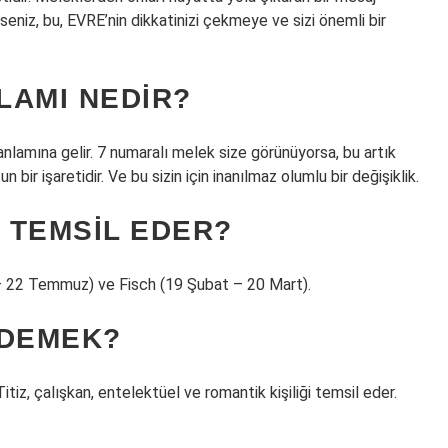
seniz, bu, EVRE’nin dikkatinizi çekmeye ve sizi önemli bir
LAMI NEDIR?
anlamına gelir. 7 numaralı melek size görünüyorsa, bu artık
ir işaretidir. Ve bu sizin için inanılmaz olumlu bir değişiklik.
U TEMSIL EDER?
n – 22 Temmuz) ve Fisch (19 Şubat – 20 Mart).
 DEMEK?
itiz, çalışkan, entelektüel ve romantik kişiliği temsil eder.