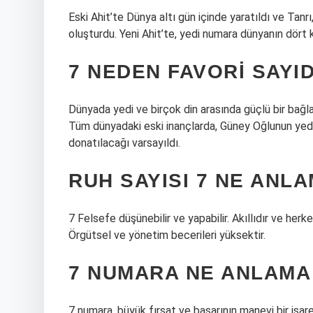
Eski Ahit’te Dünya altı gün içinde yaratıldı ve Tanr
oluşturdu. Yeni Ahit’te, yedi numara dünyanın dört k
7 NEDEN FAVORI SAYID
Dünyada yedi ve birçok din arasında güçlü bir bağlan
Tüm dünyadaki eski inançlarda, Güney Oğlunun yedi
donatılacağı varsayıldı.
RUH SAYISI 7 NE ANL
7 Felsefe düşünebilir ve yapabilir. Akıllıdır ve her
Örgütsel ve yönetim becerileri yüksektir.
7 NUMARA NE ANLAMA
7 numara, büyük fırsat ve başarının manevi bir işare