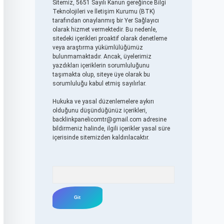
Sitemiz, 5651 Sayılı Kanun gereğince Bilgi
Teknolojileri ve İletişim Kurumu (BTK)
tarafından onaylanmış bir Yer Sağlayıcı
olarak hizmet vermektedir. Bu nedenle,
sitedeki içerikleri proaktif olarak denetleme
veya araştırma yükümlülüğümüz
bulunmamaktadır. Ancak, üyelerimiz
yazdıkları içeriklerin sorumluluğunu
taşımakta olup, siteye üye olarak bu
sorumluluğu kabul etmiş sayılırlar.
Hukuka ve yasal düzenlemelere aykırı
olduğunu düşündüğünüz içerikleri,
backlinkpanelicomtr@gmail.com
adresine
bildirmeniz halinde, ilgili içerikler yasal süre
içerisinde sitemizden kaldırılacaktır.
Arama