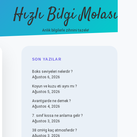
Hızlı Bilgi Molası
Anlık bilgilerle zihnini tazele!
vdcasino
SIDEBAR
SON YAZILAR
Boks seviyeleri nelerdir ?
Ağustos 6, 2026
Koyun ve kuzu eti aynı mı ?
Ağustos 5, 2026
Avantgarde ne demek ?
Ağustos 4, 2026
7. sınıf kıssa ne anlama gelir ?
Ağustos 3, 2026
38 cmHg kaç atmosferdir ?
Ağustos 3, 2026