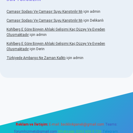
Çamaşır Sodası Ve Çamaşır Suyu Karıştırılır Mı
için
admin
Çamaşır Sodası Ve Çamaşır Suyu Karıştırılır Mı
için
Delikanlı
Kohlberg E Göre Bireyin Ahlaki Gelişimi Kaç Düzey Ve Evreden
Oluşmaktadır
için
admin
Kohlberg E Göre Bireyin Ahlaki Gelişimi Kaç Düzey Ve Evreden
Oluşmaktadır
için
Derin
Türkiyede Ambargo Ne Zaman Kalktı
için
admin
vdcasino
Reklam ve İletişim:
E-mail:
backlinkpaneli@gmail.com
Teams:
forumhizmeti@gmail.com
Whatsapp: 0262 606 0 726
Telegram: