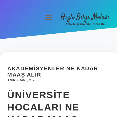
Hızlı Bilgi Molası
menüyü
aç
Anlık bilgilerle zihnini tazele!
Anasayfa
Gizlilik Politikası
Yasal Uyarı
AKADEMISYENLER NE KADAR
Hakkımızda
MAAŞ ALIR
Tarih: Nisan 5, 2025
ÜNIVERSITE
HOCALARI NE