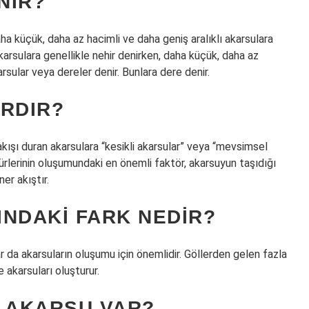
NIR?
ha küçük, daha az hacimli ve daha geniş aralıklı akarsulara
karsulara genellikle nehir denirken, daha küçük, daha az
arsular veya dereler denir. Bunlara dere denir.
ARDIR?
kışı duran akarsulara “kesikli akarsular” veya “mevsimsel
ş türlerinin oluşumundaki en önemli faktör, akarsuyun taşıdığı
ner akıştır.
NDAKI FARK NEDIR?
r da akarsuların oluşumu için önemlidir. Göllerden gelen fazla
 akarsuları oluşturur.
E AKARSU VAR?