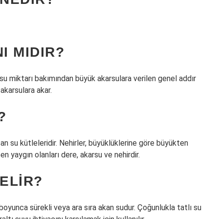
I MIDIR?
rı su miktarı bakımından büyük akarsulara verilen genel addır
akarsulara akar.
?
şan su kütleleridir. Nehirler, büyüklüklerine göre büyükten
en yaygın olanları dere, akarsu ve nehirdir.
ELIR?
m boyunca sürekli veya ara sıra akan sudur. Çoğunlukla tatlı su