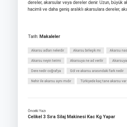
dereler, akarsular veya dereler denir. Uzun, büyük a
hacimli ve daha geniş aralıklı akarsulara dereler, ak
Tarih:
Makaleler
Akarsu adları nelerdir
Akarsu birleşik mi
Akarsu nası
Akarsu neyin terimi
Akarsuya ne ad verilir
Akarsuya
Dere nedir coğrafya
Göl ve akarsu arasındaki fark nedir
Nehir ile akarsu aynı mıdır
Türkiyede kaç tane akarsu var
Önceki Yazı
Celikel 3 Sıra Silaj Makinesi Kac Kg Yapar