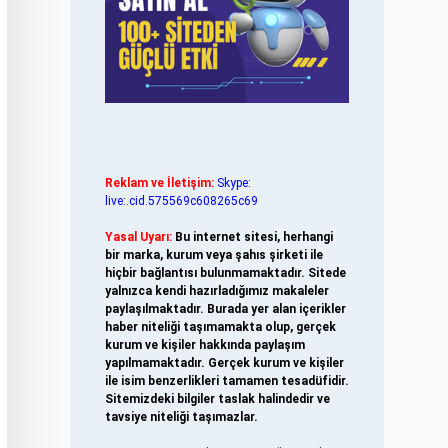
Reklam ve İletişim:
Skype:
live:.cid.575569c608265c69
Yasal Uyarı:
Bu internet sitesi, herhangi
bir marka, kurum veya şahıs şirketi ile
hiçbir bağlantısı bulunmamaktadır. Sitede
yalnızca kendi hazırladığımız makaleler
paylaşılmaktadır. Burada yer alan içerikler
haber niteliği taşımamakta olup, gerçek
kurum ve kişiler hakkında paylaşım
yapılmamaktadır. Gerçek kurum ve kişiler
ile isim benzerlikleri tamamen tesadüfidir.
Sitemizdeki bilgiler taslak halindedir ve
tavsiye niteliği taşımazlar.