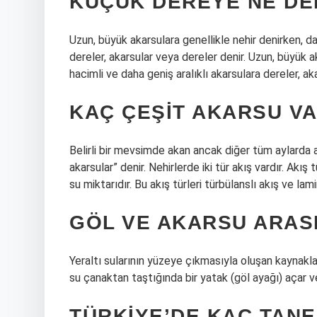
KÜÇÜK DEREYE NE DE
Uzun, büyük akarsulara genellikle nehir denirken, da
dereler, akarsular veya dereler denir. Uzun, büyük a
hacimli ve daha geniş aralıklı akarsulara dereler, ak
KAÇ ÇEŞIT AKARSU V
Belirli bir mevsimde akan ancak diğer tüm aylarda a
akarsular” denir. Nehirlerde iki tür akış vardır. Akı
su miktarıdır. Bu akış türleri türbülanslı akış ve lami
GÖL VE AKARSU ARASI
Yeraltı sularının yüzeye çıkmasıyla oluşan kaynakla
su çanaktan taştığında bir yatak (göl ayağı) açar ve
TÜRKIYE’DE KAÇ TAN