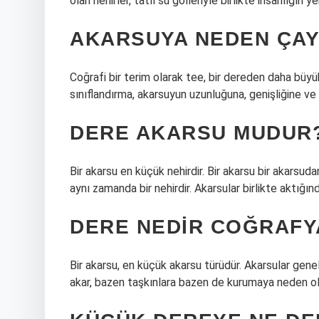
olan nehirler, tatlı su gölleriyle birlikte insanlığın ye
AKARSUYA NEDEN ÇAY
Coğrafi bir terim olarak tee, bir dereden daha büyü
sınıflandırma, akarsuyun uzunluğuna, genişliğine ve 
DERE AKARSU MUDUR
Bir akarsu en küçük nehirdir. Bir akarsu bir akarsu
aynı zamanda bir nehirdir. Akarsular birlikte aktığınd
DERE NEDIR COĞRAFY
Bir akarsu, en küçük akarsu türüdür. Akarsular genel
akar, bazen taşkınlara bazen de kurumaya neden olu