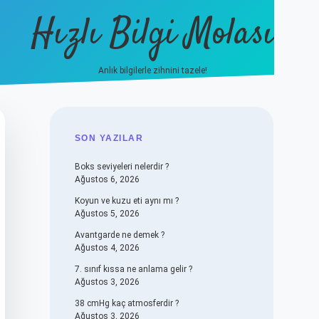
Hızlı Bilgi Molası
Anlık bilgilerle zihnini tazele!
vdcasino
SIDEBAR
SON YAZILAR
Boks seviyeleri nelerdir ?
Ağustos 6, 2026
Koyun ve kuzu eti aynı mı ?
Ağustos 5, 2026
Avantgarde ne demek ?
Ağustos 4, 2026
7. sınıf kıssa ne anlama gelir ?
Ağustos 3, 2026
38 cmHg kaç atmosferdir ?
Ağustos 3, 2026