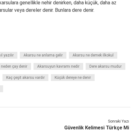
karsulara genellikle nehir denirken, daha küçük, daha az
arsular veya dereler denir. Bunlara dere denir.
l yazılır
Akarsu ne anlama gelir
Akarsu ne demek ilkokul
 neden çay denir
Akarsuyun kavramı nedir
Dere akarsu mudur
Kaç çeşit akarsu vardır
Küçük dereye ne denir
Sonraki Yazı
Güvenlik Kelimesi Türkçe Mi