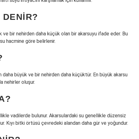
raltı suyu ihtiyacını karşılamak için kullanılır.
 DENIR?
k ve bir nehirden daha küçük olan bir akarsuyu ifade eder. Bu
su hacmine göre belirlenir.
?
dan daha büyük ve bir nehirden daha küçüktür. En büyük akarsu
a nehirler oluşur.
A?
likle vadilerde bulunur. Akarsulardaki su genellikle düzensiz
r. Kıyı bitki örtüsü çevredeki alandan daha gür ve yoğundur.