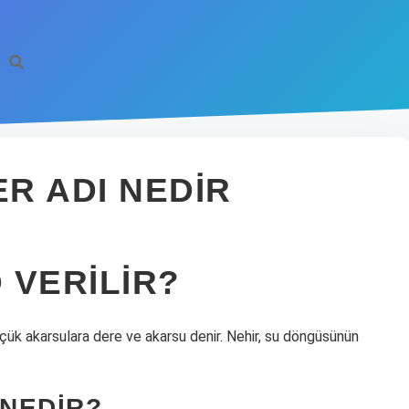
R ADI NEDIR
 VERILIR?
çük akarsulara dere ve akarsu denir. Nehir, su döngüsünün
NEDIR?