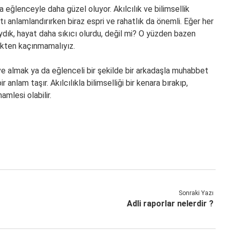
da eğlenceyle daha güzel oluyor. Akılcılık ve bilimsellik
tı anlamlandırırken biraz espri ve rahatlık da önemli. Eğer her
aydık, hayat daha sıkıcı olurdu, değil mi? O yüzden bazen
mekten kaçınmamalıyız.
ahve almak ya da eğlenceli bir şekilde bir arkadaşla muhabbet
r anlam taşır. Akılcılıkla bilimselliği bir kenara bırakıp,
mlesi olabilir.
Sonraki Yazı
Adli raporlar nelerdir ?