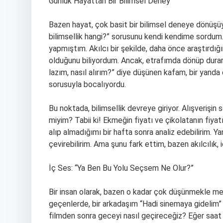
Günlük Hayattan Bir Bilimsel Deney
Bazen hayat, çok basit bir bilimsel deneye dönüşüy
bilimsellik hangi?” sorusunu kendi kendime sordum.
yapmıştım. Akılcı bir şekilde, daha önce araştırdığı
olduğunu biliyordum. Ancak, etrafımda dönüp dura
lazım, nasıl alırım?” diye düşünen kafam, bir yanda
sorusuyla bocalıyordu.
Bu noktada, bilimsellik devreye giriyor. Alışverişin 
miyim? Tabii ki! Ekmeğin fiyatı ve çikolatanın fiyatı
alıp almadığımı bir hafta sonra analiz edebilirim. Yan
çevirebilirim. Ama şunu fark ettim, bazen akılcılık, 
İç Ses: “Ya Ben Bu Yolu Seçsem Ne Olur?”
Bir insan olarak, bazen o kadar çok düşünmekle meş
geçenlerde, bir arkadaşım “Hadi sinemaya gidelim” 
filmden sonra geceyi nasıl geçireceğiz? Eğer saat