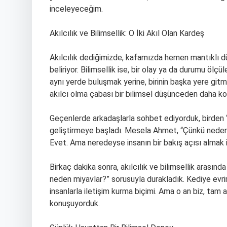
inceleyeceğim.
Akılcılık ve Bilimsellik: O İki Akıl Olan Kardeş
Akılcılık dediğimizde, kafamızda hemen mantıklı d
beliriyor. Bilimsellik ise, bir olay ya da durumu ölç
aynı yerde buluşmak yerine, birinin başka yere gitmes
akılcı olma çabası bir bilimsel düşünceden daha ko
Geçenlerde arkadaşlarla sohbet ediyorduk, birden “
geliştirmeye başladı. Mesela Ahmet, “Çünkü neden ol
Evet. Ama neredeyse insanın bir bakış açısı almak i
Birkaç dakika sonra, akılcılık ve bilimsellik arasınd
neden miyavlar?” sorusuyla durakladık. Kediye evri
insanlarla iletişim kurma biçimi. Ama o an biz, tam 
konuşuyorduk.