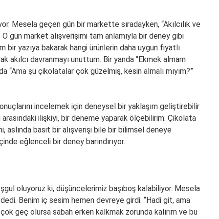
or. Mesela geçen gün bir markette sıradayken, “Akılcılık ve
 O gün market alışverişimi tam anlamıyla bir deney gibi
m bir yazıya bakarak hangi ürünlerin daha uygun fiyatlı
rak akılcı davranmayı unuttum. Bir yanda “Ekmek almam
 da “Ama şu çikolatalar çok güzelmiş, kesin almalı mıyım?”
sonuçlarını incelemek için deneysel bir yaklaşım geliştirebilir
 arasındaki ilişkiyi, bir deneme yaparak ölçebilirim. Çikolata
i, aslında basit bir alışverişi bile bir bilimsel deneye
içinde eğlenceli bir deney barındırıyor.
gul oluyoruz ki, düşüncelerimiz başıboş kalabiliyor. Mesela
dedi. Benim iç sesim hemen devreye girdi: “Hadi git, ama
 çok geç olursa sabah erken kalkmak zorunda kalırım ve bu