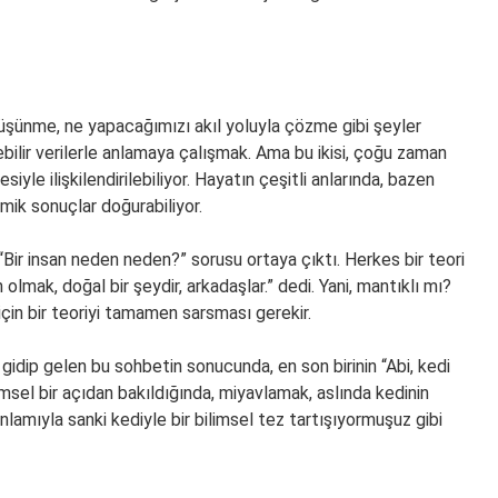
üşünme, ne yapacağımızı akıl yoluyla çözme gibi şeyler
ülebilir verilerle anlamaya çalışmak. Ama bu ikisi, çoğu zaman
iyle ilişkilendirilebiliyor. Hayatın çeşitli anlarında, bazen
mik sonuçlar doğurabiliyor.
Bir insan neden neden?” sorusu ortaya çıktı. Herkes bir teori
mak, doğal bir şeydir, arkadaşlar.” dedi. Yani, mantıklı mı?
çin bir teoriyi tamamen sarsması gerekir.
a gidip gelen bu sohbetin sonucunda, en son birinin “Abi, kedi
msel bir açıdan bakıldığında, miyavlamak, aslında kedinin
anlamıyla sanki kediyle bir bilimsel tez tartışıyormuşuz gibi