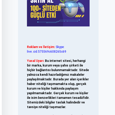
Reklam ve İletişim:
Skype:
live:.cid.575569c608265c69
Yasal Uyarı:
Bu internet sitesi, herhangi
bir marka, kurum veya şahıs şirketi ile
hiçbir bağlantısı bulunmamaktadır. Sitede
yalnızca kendi hazırladığımız makaleler
paylaşılmaktadır. Burada yer alan içerikler
haber niteliği taşımamakta olup, gerçek
kurum ve kişiler hakkında paylaşım
yapılmamaktadır. Gerçek kurum ve kişiler
ile isim benzerlikleri tamamen tesadüfidir.
Sitemizdeki bilgiler taslak halindedir ve
tavsiye niteliği taşımazlar.