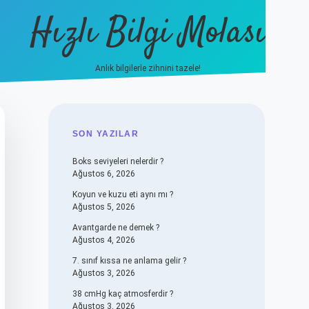
Hızlı Bilgi Molası
Anlık bilgilerle zihnini tazele!
vdcasino
SIDEBAR
SON YAZILAR
Boks seviyeleri nelerdir ?
Ağustos 6, 2026
Koyun ve kuzu eti aynı mı ?
Ağustos 5, 2026
Avantgarde ne demek ?
Ağustos 4, 2026
7. sınıf kıssa ne anlama gelir ?
Ağustos 3, 2026
38 cmHg kaç atmosferdir ?
Ağustos 3, 2026