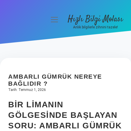
Hızlı Bilgi Molası
menüyü
aç
Anlık bilgilerle zihnini tazele!
Anasayfa
Gizlilik Politikası
Yasal Uyarı
AMBARLI GÜMRÜK NEREYE
Hakkımızda
BAĞLIDIR ?
Tarih: Temmuz 1, 2026
BIR LIMANIN
GÖLGESINDE BAŞLAYAN
SORU: AMBARLI GÜMRÜK