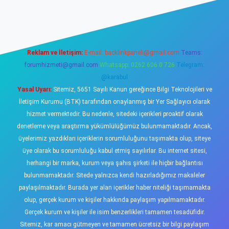
ino
Reklam ve İletişim:
E-mail:
backlinkpaneli@gmail.com
Teams:
forumhizmeti@gmail.com
Whatsapp: 0262 606 0 726
Telegram:
@karabul
Yasal Uyarı:
Sitemiz, 5651 Sayılı Kanun gereğince Bilgi Teknolojileri ve
İletişim Kurumu (BTK) tarafından onaylanmış bir Yer Sağlayıcı olarak
hizmet vermektedir. Bu nedenle, sitedeki içerikleri proaktif olarak
denetleme veya araştırma yükümlülüğümüz bulunmamaktadır. Ancak,
üyelerimiz yazdıkları içeriklerin sorumluluğunu taşımakta olup, siteye
üye olarak bu sorumluluğu kabul etmiş sayılırlar. Bu internet sitesi,
herhangi bir marka, kurum veya şahıs şirketi ile hiçbir bağlantısı
bulunmamaktadır. Sitede yalnızca kendi hazırladığımız makaleler
paylaşılmaktadır. Burada yer alan içerikler haber niteliği taşımamakta
olup, gerçek kurum ve kişiler hakkında paylaşım yapılmamaktadır.
Gerçek kurum ve kişiler ile isim benzerlikleri tamamen tesadüfidir.
Sitemiz, kar amacı gütmeyen ve tamamen ücretsiz bir bilgi paylaşım