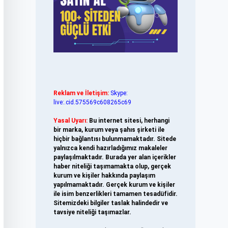
Reklam ve İletişim:
Skype:
live:.cid.575569c608265c69
Yasal Uyarı:
Bu internet sitesi, herhangi
bir marka, kurum veya şahıs şirketi ile
hiçbir bağlantısı bulunmamaktadır. Sitede
yalnızca kendi hazırladığımız makaleler
paylaşılmaktadır. Burada yer alan içerikler
haber niteliği taşımamakta olup, gerçek
kurum ve kişiler hakkında paylaşım
yapılmamaktadır. Gerçek kurum ve kişiler
ile isim benzerlikleri tamamen tesadüfidir.
Sitemizdeki bilgiler taslak halindedir ve
tavsiye niteliği taşımazlar.