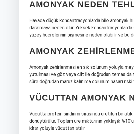
AMONYAK NEDEN TEHL
Havada düşük konsantrasyonlarda bile amonyak hızl
daralmaya neden olur. Yüksek konsantrasyonlarda
yüzey hücrelerinin şişmesine neden olabilir ve bu da
AMONYAK ZEHIRLENME
Amonyak zehirlenmesi en sık solunum yoluyla meyd
yutulması ve göz veya cilt ile doğrudan temas da t
süre doğrudan maruz kalınırsa solunum hasarı riski v
VÜCUTTAN AMONYAK NA
Vücutta protein sindirimi sırasında üretilen bir atı
dönüştürülür. Toplam üre miktarının yaklaşık %10’u 
idrar yoluyla vücuttan atılır.