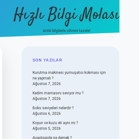
Hızlı Bilgi Molası
Anlık bilgilerle zihnini tazele!
vdcasino
SIDEBAR
SON YAZILAR
Kurutma makinesi yumuşatıcı kokması için
ne yapmalı ?
Ağustos 7, 2026
Kedim mamasını seviyor mu ?
Ağustos 7, 2026
Boks seviyeleri nelerdir ?
Ağustos 6, 2026
Koyun ve kuzu eti aynı mı ?
Ağustos 5, 2026
Avantgarde ne demek ?