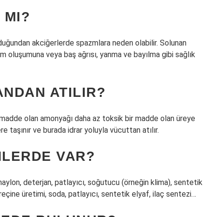
 MI?
lduğundan akciğerlerde spazmlara neden olabilir. Solunan
 oluşumuna veya baş ağrısı, yanma ve bayılma gibi sağlık
NDAN ATILIR?
r madde olan amonyağı daha az toksik bir madde olan üreye
e taşınır ve burada idrar yoluyla vücuttan atılır.
NLERDE VAR?
, naylon, deterjan, patlayıcı, soğutucu (örneğin klima), sentetik
reçine üretimi, soda, patlayıcı, sentetik elyaf, ilaç sentezi…