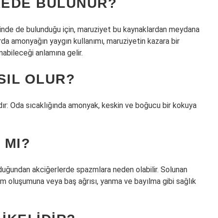
REDE BULUNUR?
rinde de bulunduğu için, maruziyet bu kaynaklardan meydana
larda amonyağın yaygın kullanımı, maruziyetin kazara bir
nabileceği anlamına gelir.
IL OLUR?
rdır: Oda sıcaklığında amonyak, keskin ve boğucu bir kokuya
 MI?
lduğundan akciğerlerde spazmlara neden olabilir. Solunan
 oluşumuna veya baş ağrısı, yanma ve bayılma gibi sağlık