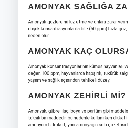
AMONYAK SAĞLIĞA ZA
Amonyak gözlere nüfuz etme ve onlara zarar verme e
düşük konsantrasyonlarda bile (50 ppm) hızla göz,
neden olur.
AMONYAK KAÇ OLURSA
Amonyak konsantrasyonlarının kümes hayvanları ve i
değer; 100 ppm, hayvanlarda hapşırık, tükürük salgıs
yaşam ve sağlık açısından tehlikeli düzey.
AMONYAK ZEHIRLI MI?
Amonyak, gübre, ilaç, boya ve parfüm gibi maddeleri
toksik bir maddedir, bu nedenle kullanırken dikkatl
amonyum hidroksit, yani amonyağın sulu çözeltisidi