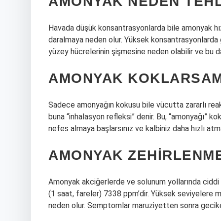
AMONYAK NEDEN TEHL
Havada düşük konsantrasyonlarda bile amonyak hızl
daralmaya neden olur. Yüksek konsantrasyonlarda
yüzey hücrelerinin şişmesine neden olabilir ve bu da
AMONYAK KOKLARSAM
Sadece amonyağın kokusu bile vücutta zararlı reaksi
buna “inhalasyon refleksi” denir. Bu, “amonyağı” ko
nefes almaya başlarsınız ve kalbiniz daha hızlı atm
AMONYAK ZEHIRLENME
Amonyak akciğerlerde ve solunum yollarında ciddi 
(1 saat, fareler) 7338 ppm’dir. Yüksek seviyelere 
neden olur. Semptomlar maruziyetten sonra gecikeb