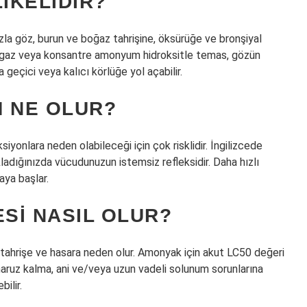
IKELIDIR?
a göz, burun ve boğaz tahrişine, öksürüğe ve bronşiyal
 gaz veya konsantre amonyum hidroksitle temas, gözün
 geçici veya kalıcı körlüğe yol açabilir.
 NE OLUR?
yonlara neden olabileceği için çok risklidir. İngilizcede
kladığınızda vücudunuzun istemsiz refleksidir. Daha hızlı
aya başlar.
SI NASIL OLUR?
tahrişe ve hasara neden olur. Amonyak için akut LC50 değeri
maruz kalma, ani ve/veya uzun vadeli solunum sorunlarına
ilir.