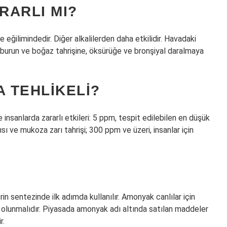
RARLI MI?
ğilimindedir. Diğer alkalilerden daha etkilidir. Havadaki
 burun ve boğaz tahrişine, öksürüğe ve bronşiyal daralmaya
 TEHLIKELI?
nsanlarda zararlı etkileri: 5 ppm, tespit edilebilen en düşük
ı ve mukoza zarı tahrişi; 300 ppm ve üzeri, insanlar için
n sentezinde ilk adımda kullanılır. Amonyak canlılar için
i olunmalıdır. Piyasada amonyak adı altında satılan maddeler
r.