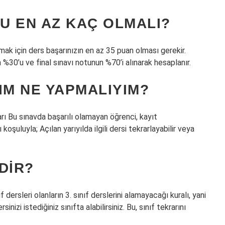
U EN AZ KAÇ OLMALI?
ak için ders başarınızın en az 35 puan olması gerekir.
%30’u ve final sınavı notunun %70’i alınarak hesaplanır.
IM NE YAPMALIYIM?
rı Bu sınavda başarılı olamayan öğrenci, kayıt
oşuluyla; Açılan yarıyılda ilgili dersi tekrarlayabilir veya
EDIR?
dersleri olanların 3. sınıf derslerini alamayacağı kuralı, yani
sinizi istediğiniz sınıfta alabilirsiniz. Bu, sınıf tekrarını