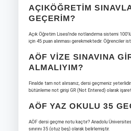
AÇIKÖĞRETIM SINAVL
GEÇERIM?
Açık Öğretim Lisesi’nde notlandırma sistemi 100’lü
için 45 puan alınması gerekmektedir. Öğrenciler iste
AÖF VIZE SINAVINA G
ALMALIYIM?
Finalde tam not alırsanız, dersi geçmeniz yeterlid
bütünleme not girişi GR (Not Entered) olarak işaret
AÖF YAZ OKULU 35 GE
AÖF dersi geçme notu kaçtır? Anadolu Üniversites
sınırını 35 (otuz beş) olarak belirlemiştir.