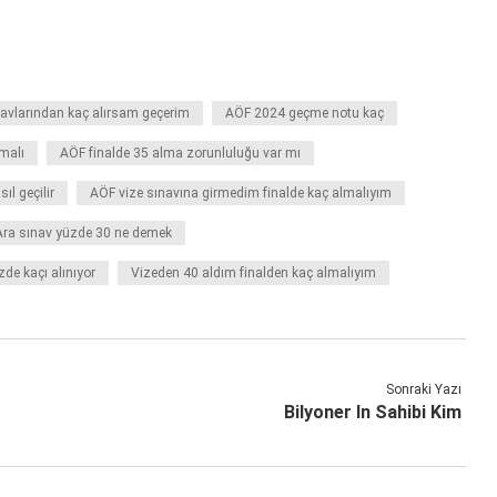
navlarından kaç alırsam geçerim
AÖF 2024 geçme notu kaç
malı
AÖF finalde 35 alma zorunluluğu var mı
ıl geçilir
AÖF vize sınavına girmedim finalde kaç almalıyım
Ara sınav yüzde 30 ne demek
zde kaçı alınıyor
Vizeden 40 aldım finalden kaç almalıyım
Sonraki Yazı
Bilyoner In Sahibi Kim