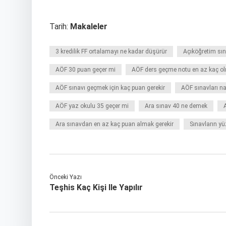
Tarih:
Makaleler
3 kredilik FF ortalamayı ne kadar düşürür
Açıköğretim sı
AÖF 30 puan geçer mi
AÖF ders geçme notu en az kaç ol
AÖF sınavı geçmek için kaç puan gerekir
AÖF sınavları nas
AÖF yaz okulu 35 geçer mi
Ara sınav 40 ne demek
Ara sınavdan en az kaç puan almak gerekir
Sınavların yü
Önceki Yazı
Teşhis Kaç Kişi Ile Yapılır