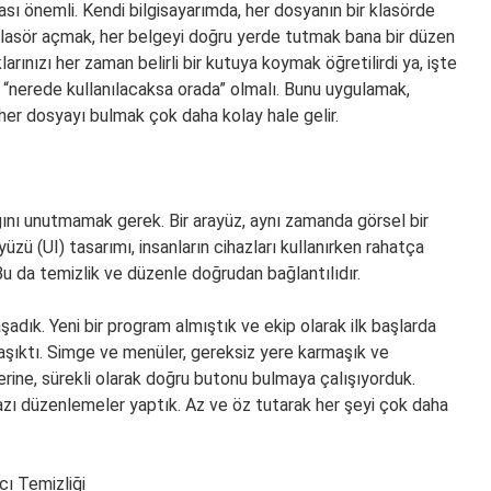
sı önemli. Kendi bilgisayarımda, her dosyanın bir klasörde
ir klasör açmak, her belgeyi doğru yerde tutmak bana bir düzen
rınızı her zaman belirli bir kutuya koymak öğretilirdi ya, işte
, “nerede kullanılacaksa orada” olmalı. Bunu uygulamak,
de her dosyayı bulmak çok daha kolay hale gelir.
ı unutmamak gerek. Bir arayüz, aynı zamanda görsel bir
üzü (UI) tasarımı, insanların cihazları kullanırken rahatça
Bu da temizlik ve düzenle doğrudan bağlantılıdır.
 yaşadık. Yeni bir program almıştık ve ekip olarak ilk başlarda
şıktı. Simge ve menüler, gereksiz yere karmaşık ve
rine, sürekli olarak doğru butonu bulmaya çalışıyorduk.
azı düzenlemeler yaptık. Az ve öz tutarak her şeyi çok daha
cı Temizliği