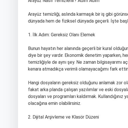
Arayüz Nasıl Temizlenir? Adım Adım
Arayüz temizliği, aslında karmaşık bir iş gibi görüns
dünyada hem de fiziksel dünyada geçerli. İşte başl
1. İlk Adım: Gereksiz Olanı Elemek
Bunun hayatın her alanında geçerli bir kural olduğ
diye bir şey vardır. Ekonomik denetim yaparken, he
temizliğiyle de aynı şey. Ne zaman bilgisayarımı açs
kenara atmadıkça verimli olamayacağımı fark etti
Hangi dosyaların gereksiz olduğunu anlamak zor ol
fakat arka planda çalışan yazılımlar ve eski dosyalar
dosyaları ve programları kaldırmak. Kullandığınız ya
olacağına emin olabilirsiniz.
2. Dijital Arşivleme ve Klasör Düzeni