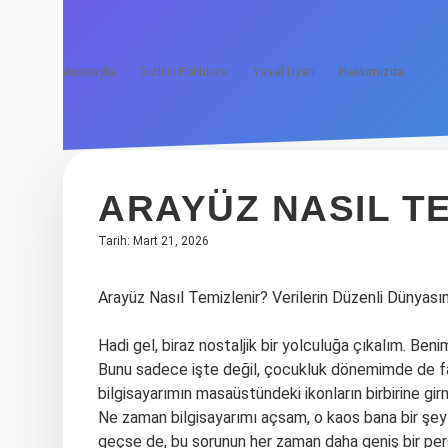
Anasayfa
Gizlilik Politikası
Yasal Uyarı
Hakkımızda
ARAYÜZ NASIL TE
Tarih: Mart 21, 2026
Arayüz Nasıl Temizlenir? Verilerin Düzenli Dünyasın
Hadi gel, biraz nostaljik bir yolculuğa çıkalım. Ben
Bunu sadece işte değil, çocukluk dönemimde de far
bilgisayarımın masaüstündeki ikonların birbirine gir
Ne zaman bilgisayarımı açsam, o kaos bana bir şeyle
geçse de, bu sorunun her zaman daha geniş bir pers