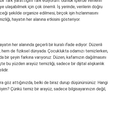
ir fark yarattığını fark ediyorum. Günlük işlerde verilerin
ye ulaşabilmek için çok önemli. İş yerinde, verilerin doğru
eceği şekilde organize edilmesi, birçok işin hızlanmasını
izliği, hayatın her alanına etkisini gösteriyor.
yatın her alanında geçerli bir kuralı ifade ediyor: Düzenli
a, hem de fiziksel dünyada. Çocuklukta odamızı temizlerken,
nda bir şeyin farkına varıyoruz: Düzen, kafamızın dağılmasını
İşte bu yüzden arayüz temizliği, sadece bir dijital alışkanlık
idir.
ara göz attığınızda, belki de biraz durup düşünürsünüz: Hangi
im? Çünkü temiz bir arayüz, sadece bilgisayarınızın değil,