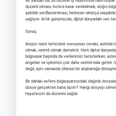
Bir yandan da, bu düzenin iş hayatımda nasıl büyük b
düzenli olması, hızlıca karar verebilmek, doğru bilgi
şekilde sınıflandırılması, herkesin rahatça ulaşabil
sağlıyor. Artık günümüzde, dijital dünyadaki veri tem
Sonuç
Arayüz nasıl temizlenir sorusunun cevabı, aslında ha
olmak, verimli olmak demektir. Hem dijital dünyad
bilgisayar başında da verilerimizi temizlerken, aslı
engeller ve işlerimizi çok daha verimli hale getirir. 
değil, aynı zamanda zihinsel bir alışkanlığa dönüşmel
Bir dahaki sefere bilgisayarınızdaki dağınık dosyal
dosya gerçekten bana lazım? Hangi dosyayı silmeliy
hayatınızın da düzenini sağlar.