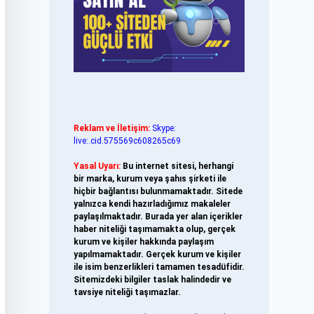
Reklam ve İletişim:
Skype:
live:.cid.575569c608265c69
Yasal Uyarı:
Bu internet sitesi, herhangi
bir marka, kurum veya şahıs şirketi ile
hiçbir bağlantısı bulunmamaktadır. Sitede
yalnızca kendi hazırladığımız makaleler
paylaşılmaktadır. Burada yer alan içerikler
haber niteliği taşımamakta olup, gerçek
kurum ve kişiler hakkında paylaşım
yapılmamaktadır. Gerçek kurum ve kişiler
ile isim benzerlikleri tamamen tesadüfidir.
Sitemizdeki bilgiler taslak halindedir ve
tavsiye niteliği taşımazlar.