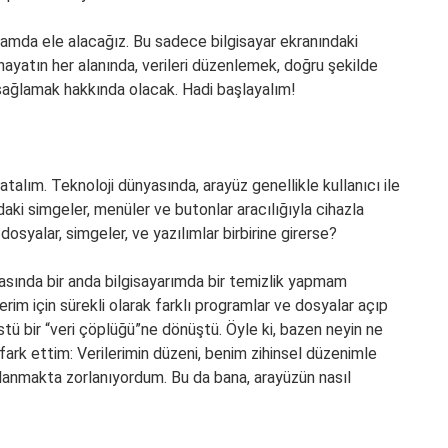
lamda ele alacağız. Bu sadece bilgisayar ekranındaki
a hayatın her alanında, verileri düzenlemek, doğru şekilde
ı sağlamak hakkında olacak. Hadi başlayalım!
atalım. Teknoloji dünyasında, arayüz genellikle kullanıcı ile
andaki simgeler, menüler ve butonlar aracılığıyla cihazla
dosyalar, simgeler, ve yazılımlar birbirine girerse?
rasında bir anda bilgisayarımda bir temizlik yapmam
erim için sürekli olarak farklı programlar ve dosyalar açıp
tü bir “veri çöplüğü”ne dönüştü. Öyle ki, bazen neyin ne
ark ettim: Verilerimin düzeni, benim zihinsel düzenimle
aklanmakta zorlanıyordum. Bu da bana, arayüzün nasıl