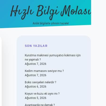
Hızlı Bilgi Molası
Anlık bilgilerle zihnini tazele!
vdcasino
SIDEBAR
SON YAZILAR
Kurutma makinesi yumuşatıcı kokması için
ne yapmalı ?
Ağustos 7, 2026
Kedim mamasını seviyor mu ?
Ağustos 7, 2026
Boks seviyeleri nelerdir ?
Ağustos 6, 2026
Koyun ve kuzu eti aynı mı ?
Ağustos 5, 2026
Avantgarde ne demek ?