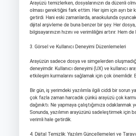
Arayüzü temizlerken, dosyalarınızın da düzenli olma
olması gerektiğini fark ettim. Her işim için ayrı b
getirdi. Hani eski zamanlarda, anaokulunda oyuncakla
dijital arşivleme de buna benzer bir şey. Her dosya
bilgisayarınızın hızını ve verimliliğini artırır. Hem 
3. Görsel ve Kullanıcı Deneyimi Düzenlemeleri
Arayüzün sadece dosya ve simgelerden oluşmadığın
deneyimdir. Kullanıcı deneyimi (UX) ve kullanıcı aray
etkileşim kurmalarını sağlamak için çok önemlidir. 
Bir gün, iş yerimdeki yazılımla ilgili ciddi bir sorun
çok fazla zaman harcadık çünkü arayüzü çok karma
dağınıktı. Ne yapmaya çalıştığımıza odaklanmak ye
Sonunda, yazılımın arayüzünü sadeleştirmek için b
verimli hale getirdik.
4. Dijital Temizlik: Yazılım Güncellemeleri ve Tarayı