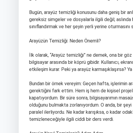
Bugün, arayüz temizliği konusunu daha geniş bir an
gereksiz simgeler ve dosyalarla ilgili değil; aslınd
sınıflandırmak ve her şeyin yerli yerine oturmasın
Arayüzün Temizliği: Neden Önemli?
İlk olarak, “Arayüz temizliği” ne demek, ona bir göz 
bilgisayar arasında bir köprü gibidir. Kullanıcı, ekr
etkileşim kurar. Peki ya arayüz karmaşıklaşırsa? Ya 
Bundan bir örnek vereyim: Geçen hafta, işlerimin a
gerektiğini fark ettim. Hem iş hem de kişisel projel
kapatıyordum. Bir süre sonra, bilgisayarımın masaüs
olduğunu bulmakta zorlanıyordum. O anda, bir şeyi f
paralel ilerliyordu. Ne kadar karışıksa, o kadar od
temizleneceğiyle ilgili ciddi bir ders verdi.