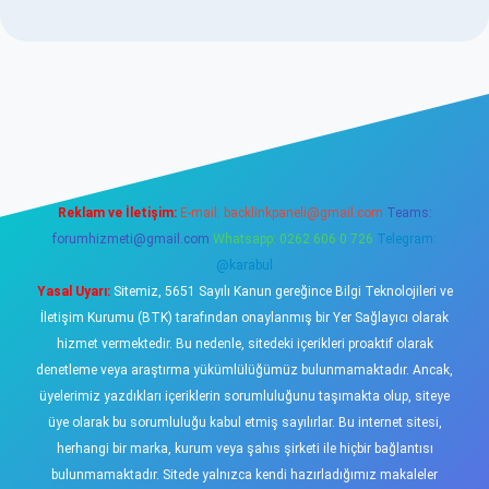
dcasino
Reklam ve İletişim:
E-mail:
backlinkpaneli@gmail.com
Teams:
forumhizmeti@gmail.com
Whatsapp: 0262 606 0 726
Telegram:
@karabul
Yasal Uyarı:
Sitemiz, 5651 Sayılı Kanun gereğince Bilgi Teknolojileri ve
İletişim Kurumu (BTK) tarafından onaylanmış bir Yer Sağlayıcı olarak
hizmet vermektedir. Bu nedenle, sitedeki içerikleri proaktif olarak
denetleme veya araştırma yükümlülüğümüz bulunmamaktadır. Ancak,
üyelerimiz yazdıkları içeriklerin sorumluluğunu taşımakta olup, siteye
üye olarak bu sorumluluğu kabul etmiş sayılırlar. Bu internet sitesi,
herhangi bir marka, kurum veya şahıs şirketi ile hiçbir bağlantısı
bulunmamaktadır. Sitede yalnızca kendi hazırladığımız makaleler