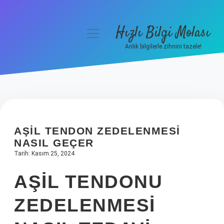
Hızlı Bilgi Molası
menüyü
aç
Anlık bilgilerle zihnini tazele!
Anasayfa
Gizlilik Politikası
Yasal Uyarı
AŞIL TENDON ZEDELENMESI
Hakkımızda
NASIL GEÇER
Tarih: Kasım 25, 2024
AŞIL TENDONU
ZEDELENMESI