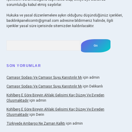
sorumluluğu kabul etmiş sayılırlar.
Hukuka ve yasal düzenlemelere aykırı olduğunu düşündüğünüz içerikleri,
backlinkpanelicomtr@gmail.com
adresine bildirmeniz halinde, ilgili
içerikler yasal süre içerisinde sitemizden kaldırılacaktır.
Arama
SON YORUMLAR
Çamaşır Sodası Ve Çamaşır Suyu Karıştırılır Mı
için
admin
Çamaşır Sodası Ve Çamaşır Suyu Karıştırılır Mı
için
Delikanlı
Kohlberg E Göre Bireyin Ahlaki Gelişimi Kaç Düzey Ve Evreden
Oluşmaktadır
için
admin
Kohlberg E Göre Bireyin Ahlaki Gelişimi Kaç Düzey Ve Evreden
Oluşmaktadır
için
Derin
Türkiyede Ambargo Ne Zaman Kalktı
için
admin