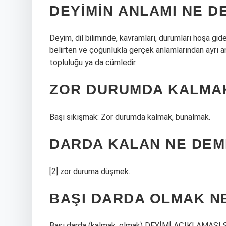
DEYIMIN ANLAMI NE D
Deyim, dil biliminde, kavramları, durumları hoşa gide
belirten ve çoğunlukla gerçek anlamlarından ayrı 
topluluğu ya da cümledir.
ZOR DURUMDA KALMAK
Başı sıkışmak: Zor durumda kalmak, bunalmak.
DARDA KALAN NE DE
[2] zor duruma düşmek.
BAŞI DARDA OLMAK N
Başı darda (kalmak, olmak) DEYİMİ AÇIKLAMASI Sık