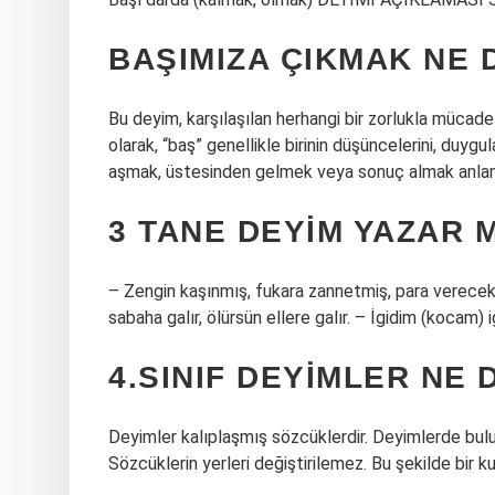
BAŞIMIZA ÇIKMAK NE
Bu deyim, karşılaşılan herhangi bir zorlukla mücade
olarak, “baş” genellikle birinin düşüncelerini, duygu
aşmak, üstesinden gelmek veya sonuç almak anlamı
3 TANE DEYIM YAZAR M
– Zengin kaşınmış, fukara zannetmiş, para verecek. –
sabaha galır, ölürsün ellere galır. – İgidim (kocam) i
4.SINIF DEYIMLER NE
Deyimler kalıplaşmış sözcüklerdir. Deyimlerde bulun
Sözcüklerin yerleri değiştirilemez. Bu şekilde bir 