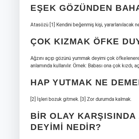
EŞEK GÖZÜNDEN BAH
Atasözü [1] Kendini beğenmiş kişi, yararlanılacak n
ÇOK KIZMAK ÖFKE DU
Ağzını açıp gözünü yummak deyimi çok öfkelener
anlamında kullanılır. Örnek: Babası ona çok kızdı, a
HAP YUTMAK NE DEME
[2] İşleri bozuk gitmek. [3] Zor durumda kalmak.
BIR OLAY KARŞISIND
DEYIMI NEDIR?