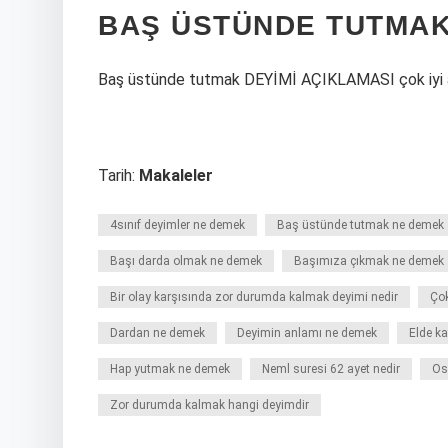
BAŞ ÜSTÜNDE TUTMAK
Baş üstünde tutmak DEYİMİ AÇIKLAMASI çok iyi 
Tarih:
Makaleler
4sınıf deyimler ne demek
Baş üstünde tutmak ne demek
Başı darda olmak ne demek
Başımıza çıkmak ne demek
Bir olay karşısında zor durumda kalmak deyimi nedir
Çok
Dardan ne demek
Deyimin anlamı ne demek
Elde k
Hap yutmak ne demek
Neml suresi 62 ayet nedir
Os
Zor durumda kalmak hangi deyimdir