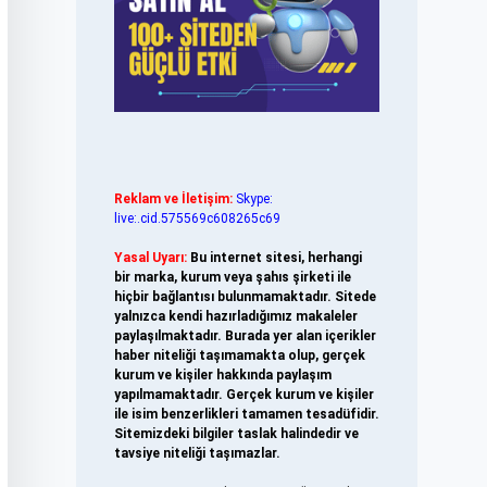
Reklam ve İletişim:
Skype:
live:.cid.575569c608265c69
Yasal Uyarı:
Bu internet sitesi, herhangi
bir marka, kurum veya şahıs şirketi ile
hiçbir bağlantısı bulunmamaktadır. Sitede
yalnızca kendi hazırladığımız makaleler
paylaşılmaktadır. Burada yer alan içerikler
haber niteliği taşımamakta olup, gerçek
kurum ve kişiler hakkında paylaşım
yapılmamaktadır. Gerçek kurum ve kişiler
ile isim benzerlikleri tamamen tesadüfidir.
Sitemizdeki bilgiler taslak halindedir ve
tavsiye niteliği taşımazlar.