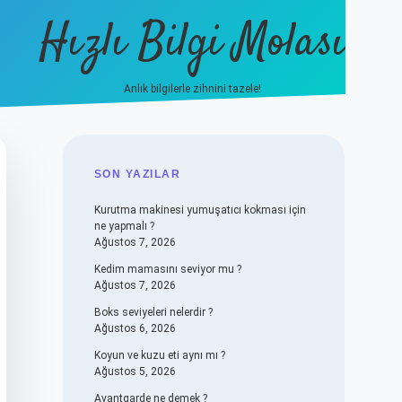
Hızlı Bilgi Molası
Anlık bilgilerle zihnini tazele!
vdcasino
SIDEBAR
SON YAZILAR
Kurutma makinesi yumuşatıcı kokması için
ne yapmalı ?
Ağustos 7, 2026
Kedim mamasını seviyor mu ?
Ağustos 7, 2026
Boks seviyeleri nelerdir ?
Ağustos 6, 2026
Koyun ve kuzu eti aynı mı ?
Ağustos 5, 2026
Avantgarde ne demek ?