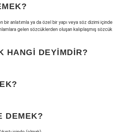
EMEK?
n bir anlatımla ya da özel bir yapı veya söz dizimi içinde
anlamlara gelen sözcüklerden oluşan kalıplaşmış sözcük
 HANGI DEYIMDIR?
MEK?
E DEMEK?
ıntı içinde (olmak).