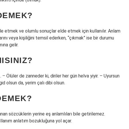
 DEMEK?
le etmek ve olumlu sonuçlar elde etmek için kullanılır. Anlam
larını veya kişiliğini temsil ederken, “çıkmak” ise bir durumu
na gelir.
ISINIZ?
 Ölüler de zanneder ki, diriler her gün helva yiyir. – Uyursun
gid olsun da, yerim çalı dibi olsun.
 DEMEK?
an sözcüklerin yerine eş anlamlıları bile getirilemez.
kullanım anlatım bozukluğuna yol açar.