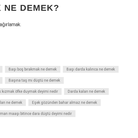
 NE DEMEK?
ağırlamak.
Başı boş bırakmak ne demek
Başı darda kalınca ne demek
Başına taş mı düştü ne demek
 kızmak öfke duymak deyimi nedir
Darda kalan ne demek
alan ne demek
Eşek gözünden bahar almaz ne demek
man maaşı bitince dara düştü deyimi nedir