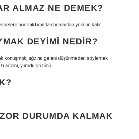
AR ALMAZ NE DEMEK?
esnelere hor baktığından bunlardan yoksun kalır.
YMAK DEYIMI NEDIR?
ek konuşmak, ağzına geleni düşünmeden söylemek
çtı ağzını, yumdu gözünü.
K?
A ZOR DURUMDA KALMAK