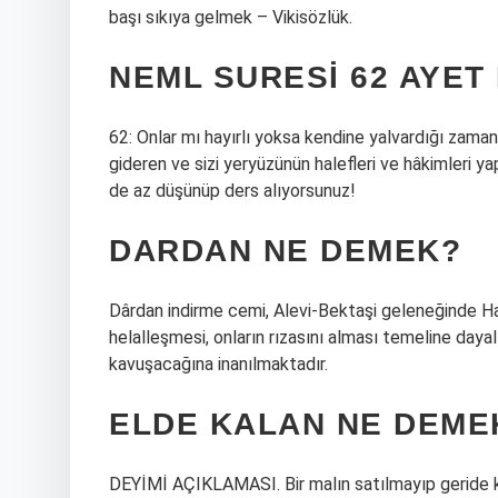
başı sıkıya gelmek – Vikisözlük.
NEML SURESI 62 AYET
62: Onlar mı hayırlı yoksa kendine yalvardığı zaman
gideren ve sizi yeryüzünün halefleri ve hâkimleri ya
de az düşünüp ders alıyorsunuz!
DARDAN NE DEMEK?
Dârdan indirme cemi, Alevi-Bektaşi geleneğinde Hakk’
helalleşmesi, onların rızasını alması temeline dayalı
kavuşacağına inanılmaktadır.
ELDE KALAN NE DEME
DEYİMİ AÇIKLAMASI. Bir malın satılmayıp geride k