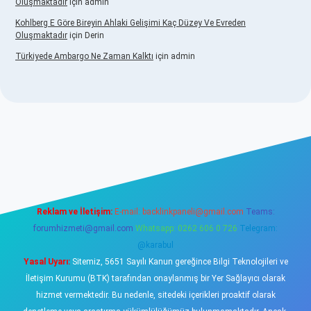
Oluşmaktadır
için
admin
Kohlberg E Göre Bireyin Ahlaki Gelişimi Kaç Düzey Ve Evreden
Oluşmaktadır
için
Derin
Türkiyede Ambargo Ne Zaman Kalktı
için
admin
o
Reklam ve İletişim:
E-mail:
backlinkpaneli@gmail.com
Teams:
forumhizmeti@gmail.com
Whatsapp: 0262 606 0 726
Telegram:
@karabul
Yasal Uyarı:
Sitemiz, 5651 Sayılı Kanun gereğince Bilgi Teknolojileri ve
İletişim Kurumu (BTK) tarafından onaylanmış bir Yer Sağlayıcı olarak
hizmet vermektedir. Bu nedenle, sitedeki içerikleri proaktif olarak