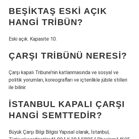
BEŞIKTAŞ ESKI AÇIK
HANGI TRIBÜN?
Eski açık. Kapasite 10.
ÇARŞI TRIBÜNÜ NERESI?
Çarşı kapalı Tribune’nin katlanmasında ve sosyal ve
politik yorumları, koreografları ve içtenlikle jübile stilleri
ile bilinir.
İSTANBUL KAPALI ÇARŞI
HANGI SEMTTEDIR?
Büyük Çarşı Bilgi Bilgisi Yapısal olarak, İstanbul,