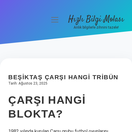
Hızlı Bilgi Molası
menüyü
aç
Anlık bilgilerle zihnini tazele!
Anasayfa
Gizlilik Politikası
Yasal Uyarı
BEŞIKTAŞ ÇARŞI HANGI TRIBÜN
Hakkımızda
Tarih: Ağustos 23, 2025
ÇARŞI HANGI
BLOKTA?
1982 yılında kurulan Çarşı grubu futbol oyunlarını