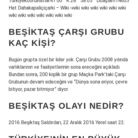
Türkiyekoordinatlar41 00 ″ K 28 ° 58′05 ″ Dbaşlam14605
Hat Dahakapaliçiçarki – Wiki ›wiki wiki wiki wiki wiki wiki
wiki wiki wiki wiki wiki wiki wiki
BEŞIKTAŞ ÇARŞI GRUBU
KAÇ KIŞI?
Bugün grupta özel bir lider yok. Çarşı Grubu 2008 yılında
varlıklarının ve faaliyetlerinin sona ereceğini açıkladı.
Bundan sonra, 200 kişilik bir grup Maçka Park’taki Çarşı
Grubunun devam edeceğini ve “Dünya sona eriyor, çevre
bitiyor, pazar bitmiyor” diyor.
BEŞIKTAŞ OLAYI NEDIR?
2016 Beşiktaş Saldırıları, 22 Aralık 2016 Yerel saat 22.